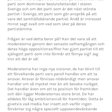
parti som dominerar beslutsfattandet i staten
Sverige och om det parti som är det näst största
partiet i Sverige, ett parti som gör anspråk på att
vara det samhällsbärande partiet. Ändå är intresset
minst sagt svalt om vad som sker på deras
partistämma.
Frågan är vad detta beror på? Kan det vara så att
moderaterna genom den senaste valframgången och
deras höga oppositionssiffror har gjort partiet till ett
självgott parti som inte förmår att förnya sig? Jag
tror att det är så!
Moderaterna har inga nya visioner, de har blivit till
ett förvaltande parti vars paroll handlar om att ta
ansvar. Ansvar är förvisso nödvändigt men ansvar
handlar om så mycket mer än att bevaka nuläget.
Det handlar även om att ta position för framtiden
och däri ligger Moderaternas stora brist. De har
alldeles för låg ambitionsnivå för framtiden. Detta är
givetvis vad media har insett och varför ingen
förväntar sig några speciellt uppseendeväckande