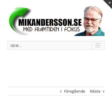
Fortsätt
till
innehållet
Gå till…
Föregående
Nästa