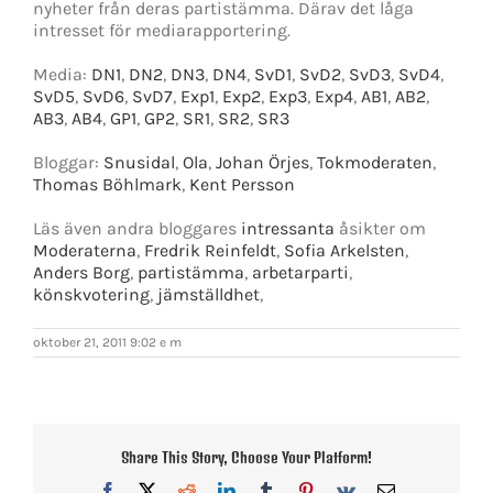
nyheter från deras partistämma. Därav det låga
intresset för mediarapportering.
Media:
DN1
,
DN2
,
DN3
,
DN4
,
SvD1
,
SvD2
,
SvD3
,
SvD4
,
SvD5
,
SvD6
,
SvD7
,
Exp1
,
Exp2
,
Exp3
,
Exp4
,
AB1
,
AB2
,
AB3
,
AB4
,
GP1
,
GP2
,
SR1
,
SR2
,
SR3
Bloggar:
Snusidal
,
Ola
,
Johan Örjes
,
Tokmoderaten
,
Thomas Böhlmark
,
Kent Persson
Läs även andra bloggares
intressanta
åsikter om
Moderaterna
,
Fredrik Reinfeldt
,
Sofia Arkelsten
,
Anders Borg
,
partistämma
,
arbetarparti
,
könskvotering
,
jämställdhet
,
oktober 21, 2011 9:02 e m
Share This Story, Choose Your Platform!
Facebook
X
Reddit
LinkedIn
Tumblr
Pinterest
Vk
E-