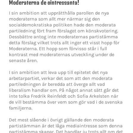
Moderaterna de ointressanta!
I sin ambition att upprätthålla parollen de nya
moderaterna som allt mer närmar sig den
socialdemokratiska politiken hade den moderata
partiledning fört fram förslaget om könskvotering.
Dessbättre antog inte moderaternas partistämma
detta förslag vilket trots allt inger ett visst hopp för
Moderaterna. Ett hopp som förvisso står i full
kontrast med moderaternas utveckling under de
senaste åren.
I sin ambition att leva upp till epitetet det nya
arbetarpartiet, verkar det som att den moderata
partiledningen är beredda att överge allt vad
liberalism handlar om. På något annat sätt går det
inte tolka Fredrik Reinfeldt och Sofia Arkelsten när
de vill bestämma över vem som gör vad i de svenska
familjerna.
Det mest slående i övrigt gällande den moderata
partistämman är det låga mediaintresse som denna
partistämma skapar. Det handlar ju trots allt om det