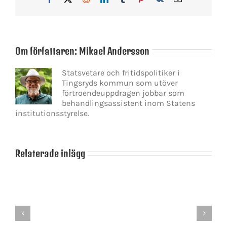
post
Om författaren:
Mikael Andersson
Statsvetare och fritidspolitiker i
Tingsryds kommun som utöver
förtroendeuppdragen jobbar som
behandlingsassistent inom Statens
institutionsstyrelse.
Relaterade inlägg
Ulf
Kristersson
Skamlöshetens
förste
politik
statsministerkandi