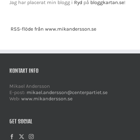
Jag har placerat min blogg i
Ryd
på
bloggkartan.se
!
RSS-flöde från www.mikandersson.se
KONTAKT INFO
Mikael Andersson
E-post:
mikael.andersson@centerpartiet.se
Web:
www.mikandersson.se
GET SOCIAL