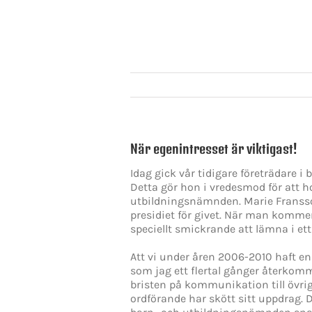
När egenintresset är viktigast!
Idag gick vår tidigare företrädare 
Detta gör hon i vredesmod för att ho
utbildningsnämnden. Marie Fransson
presidiet för givet. När man kommer 
speciellt smickrande att lämna i et
Att vi under åren 2006-2010 haft e
som jag ett flertal gånger återkommi
bristen på kommunikation till övri
ordförande har skött sitt uppdrag. D