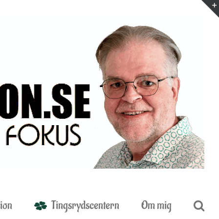
ion
Tingsrydscentern
Om mig