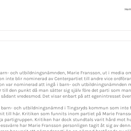
He
i barn- och utbildningsnämnden, Marie Fransson, ut i media o
n inte blir nominerad av Centerpartiet till andre vice ordföra
 var nominerad att ingå i barn- och utbildningsnämnden men 
till den punkt då man sätter sig själv före det parti som man är
t sådant vredesmod. Det visar enbart på att egenintresset över
n barn- och utbildningsnämnd i Tingsryds kommun som inte f
t till här. Kritiken som funnits inom partiet på Marie Fransso
ga partigruppen. Kritiken har dock stundtals varit hård mot
essvärre har Marie Fransson personligen tagit åt sig av denna 