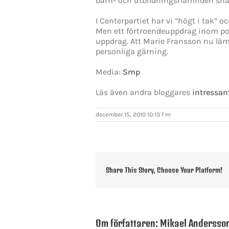
barn- och utbildningsnämnden snara
I Centerpartiet har vi ”högt i tak” 
Men ett förtroendeuppdrag inom polit
uppdrag. Att Marie Fransson nu lämna
personliga gärning.
Media:
Smp
Läs även andra bloggares
intressan
december 15, 2010 10:13 f m
Share This Story, Choose Your Platform!
Om författaren:
Mikael Andersso