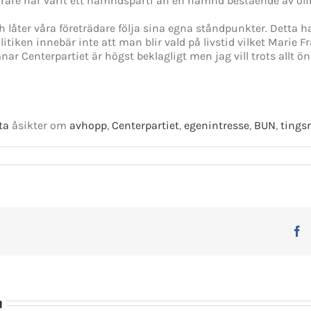
re har varit ett nämndsparti än en nämnd bestående av olika
och låter våra företrädare följa sina egna ståndpunkter. Detta 
iken innebär inte att man blir vald på livstid vilket Marie F
r Centerpartiet är högst beklagligt men jag vill trots allt ön
ta
åsikter om
avhopp
,
Centerpartiet
,
egenintresse
,
BUN
,
tings
F
n