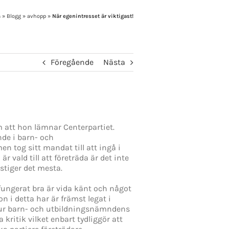
m
»
Blogg
»
avhopp
»
När egenintresset är viktigast!
Föregående
Nästa
m att hon lämnar Centerpartiet.
nde i barn- och
tog sitt mandat till att ingå i
 vald till att företräda är det inte
stiger det mesta.
ungerat bra är vida känt och något
n i detta har är främst legat i
 hur barn- och utbildningsnämndens
kritik vilket enbart tydliggör att