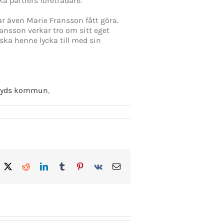
 partiers företrädare.
har även Marie Fransson fått göra.
ransson verkar tro om sitt eget
ska henne lycka till med sin
ryds kommun
,
acebook
X
Reddit
LinkedIn
Tumblr
Pinterest
Vk
E-
post