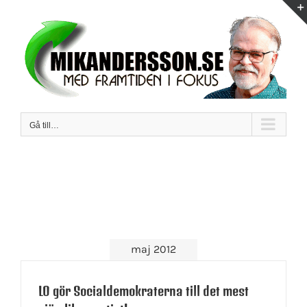
Fortsätt
till
innehållet
Gå till…
maj 2012
LO gör Socialdemokraterna till det mest