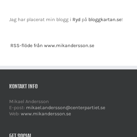
Jag har placerat min blogg i
Ryd
på
bloggkartan.se
!
RSS-flöde från www.mikandersson.se
KONTAKT INFO
Mikael Andersson
E-post:
mikael.andersson@centerpartiet.se
Web:
www.mikandersson.se
GET SOCIAL