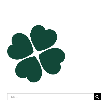
Sök
efter: