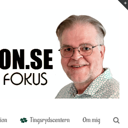
ion
Tingsrydscentern
Om mig