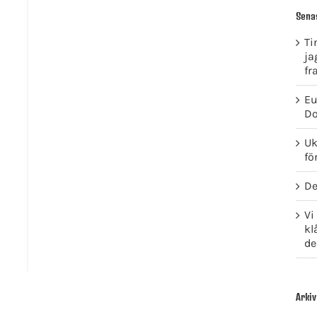
Sena
Ti
ja
fr
Eu
Do
Uk
fö
De
Vi
kl
de
Arkiv
GET SOCIAL