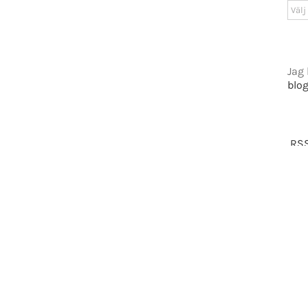
Arki
tiet.se
Jag 
blo
t 2016-2021 Mikael Andersson | All Rights Reserved | Powered by
WordPress
|
Them
Facebook
X
RSS