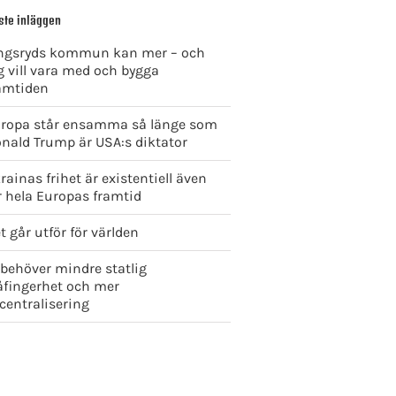
ste inläggen
ngsryds kommun kan mer – och
g vill vara med och bygga
amtiden
ropa står ensamma så länge som
nald Trump är USA:s diktator
rainas frihet är existentiell även
r hela Europas framtid
t går utför för världen
 behöver mindre statlig
åfingerhet och mer
centralisering