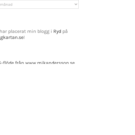
v
har placerat min blogg i
Ryd
på
ggkartan.se
!
e Fusion
-flöde från www.mikandersson.se