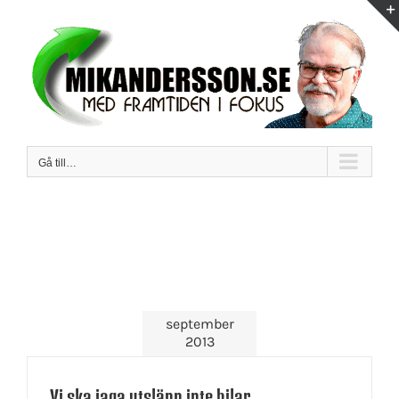
Fortsätt
till
innehållet
Gå till…
september
2013
Vi ska jaga utsläpp inte bilar