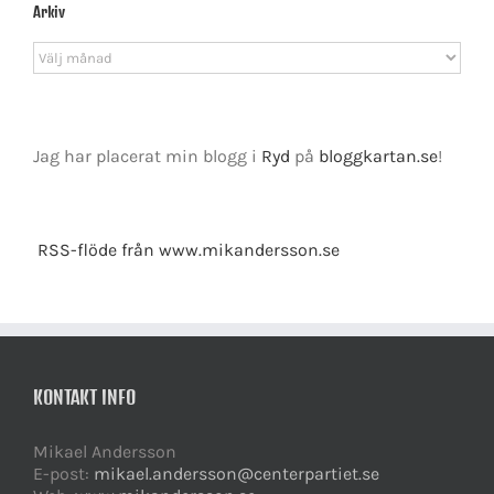
Arkiv
Arkiv
Jag har placerat min blogg i
Ryd
på
bloggkartan.se
!
RSS-flöde från www.mikandersson.se
KONTAKT INFO
Mikael Andersson
E-post:
mikael.andersson@centerpartiet.se