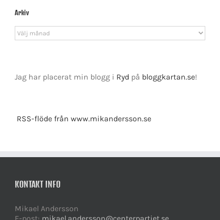
Arkiv
Arkiv
Jag har placerat min blogg i
Ryd
på
bloggkartan.se
!
RSS-flöde från www.mikandersson.se
KONTAKT INFO
Mikael Andersson
E-post:
mikael.andersson@centerpartiet.se