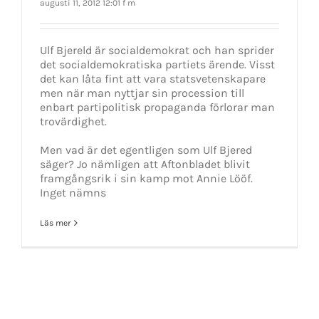
augusti 11, 2012 12:01 f m
Ulf Bjereld är socialdemokrat och han sprider
det socialdemokratiska partiets ärende. Visst
det kan låta fint att vara statsvetenskapare
men när man nyttjar sin procession till
enbart partipolitisk propaganda förlorar man
trovärdighet.
Men vad är det egentligen som Ulf Bjered
säger? Jo nämligen att Aftonbladet blivit
framgångsrik i sin kamp mot Annie Lööf.
Inget nämns
Läs mer