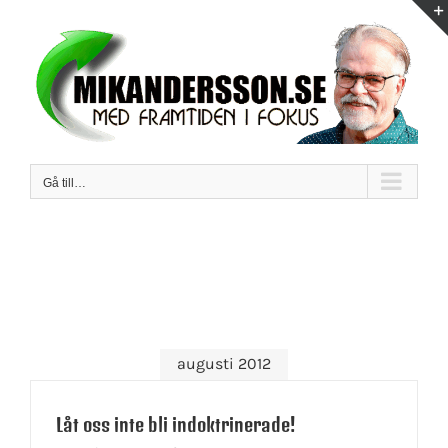
Fortsätt
till
innehållet
Gå till…
augusti 2012
Låt oss inte bli indoktrinerade!