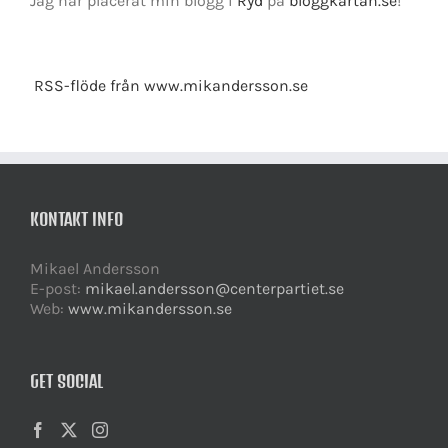
Jag har placerat min blogg i
Ryd
på
bloggkartan.se
!
RSS-flöde från www.mikandersson.se
KONTAKT INFO
Mikael Andersson
E-post:
mikael.andersson@centerpartiet.se
Web:
www.mikandersson.se
GET SOCIAL