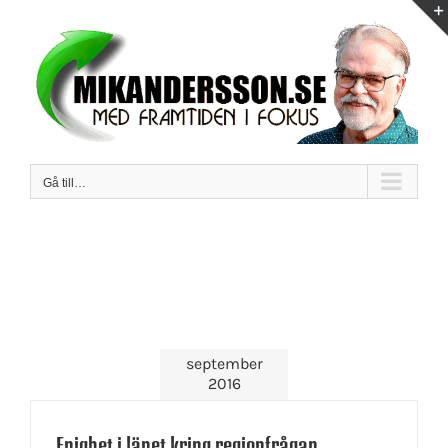
Fortsätt
till
innehållet
Gå till…
september
2016
Enighet i länet kring regionfrågan