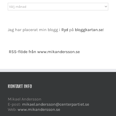
Arkiv
Jag har placerat min blogg i
Ryd
på
bloggkartan.se
!
RSS-flöde från www.mikandersson.se
KONTAKT INFO
Mikael Andersson
E-post:
mikael.andersson@centerpartiet.se
Web:
www.mikandersson.se