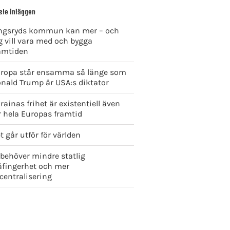
ste inläggen
ngsryds kommun kan mer – och
g vill vara med och bygga
amtiden
ropa står ensamma så länge som
nald Trump är USA:s diktator
rainas frihet är existentiell även
r hela Europas framtid
t går utför för världen
 behöver mindre statlig
åfingerhet och mer
centralisering