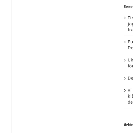
Sena
Ti
ja
fr
Eu
Do
Uk
fö
De
Vi
kl
de
Arkiv