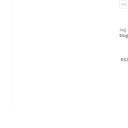
Arki
Jag 
blo
GET SOCIAL
RSS
tiet.se
t 2016-2021 Mikael Andersson | All Rights Reserved | Powered by
WordPress
|
Them
Facebook
X