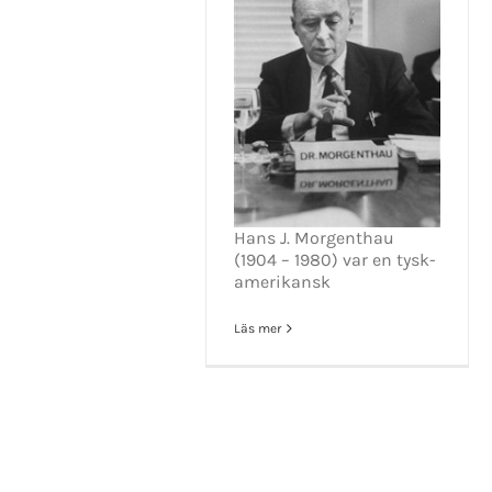
KONTAKT INFO
Mikael Andersson
E-post:
mikael.andersson@centerpar
Hans J. Morgenthau
Web:
www.mikandersson.se
(1904 – 1980) var en tysk-
amerikansk
Läs mer
Copyrigh