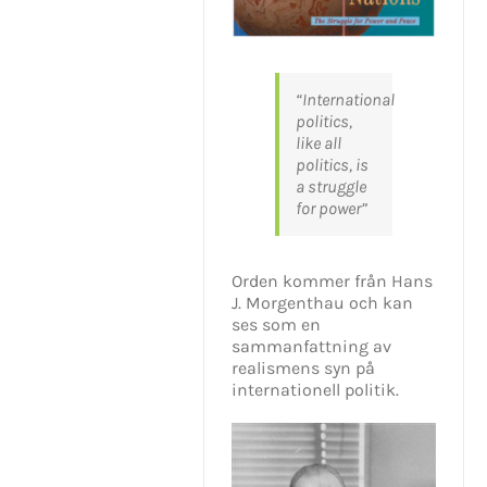
“International
politics,
like all
politics, is
a struggle
for power”
Orden kommer från Hans
J. Morgenthau och kan
ses som en
sammanfattning av
realismens syn på
internationell politik.