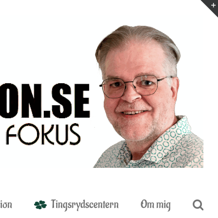
ion
Tingsrydscentern
Om mig