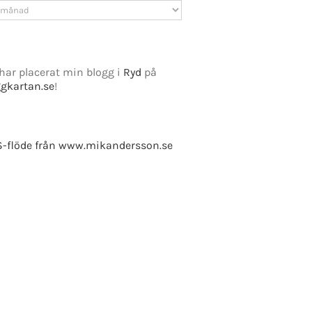
v
har placerat min blogg i
Ryd
på
ggkartan.se
!
-flöde från www.mikandersson.se
e Fusion