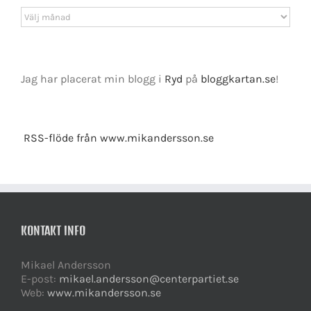
Arkiv
Jag har placerat min blogg i
Ryd
på
bloggkartan.se
!
RSS-flöde från www.mikandersson.se
KONTAKT INFO
Mikael Andersson
E-post:
mikael.andersson@centerpartiet.se
Web:
www.mikandersson.se