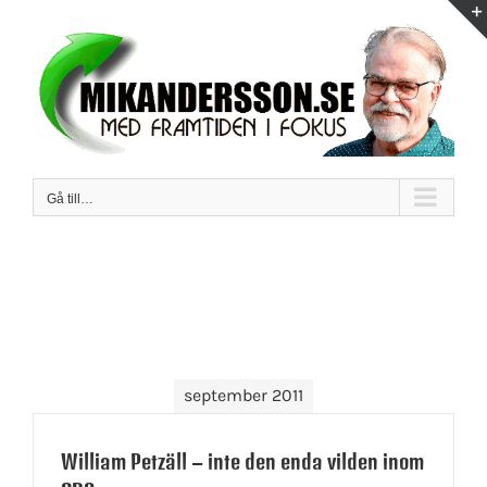
Fortsätt
till
innehållet
Gå till…
september 2011
William Petzäll – inte den enda vilden inom