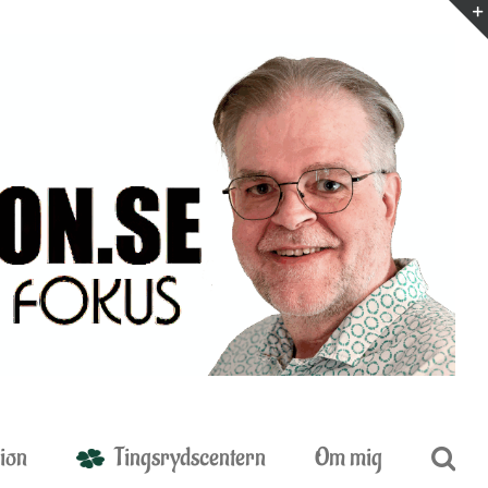
ion
Tingsrydscentern
Om mig