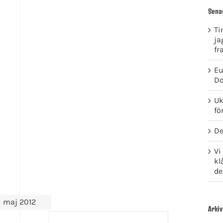
Sena
Ti
ja
fr
Eu
Do
Uk
fö
De
Vi
kl
de
maj 2012
Arkiv