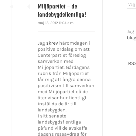
Arki
Miljöpartiet – de
landsbygdsfientliga!
maj 13, 2012 11:04 e m
Jag 
blo
Jag
skrev
häromdagen i
positiva ordalag om att
Centerpartiet föreslog
samverkan med
RSS
Miljöpartiet. Gårdagens
rubrik från Miljöpartiet
får mig att ångra denna
positivism till samverkan
med Miljöpartiet då de
åter visar hur fientligt
GET SOCIAL
inställda de är till
landsbygden.
I sitt senaste
landsbygdsfientliga
tiet.se
påfund vill de avskaffa
dagens reseavdrag för