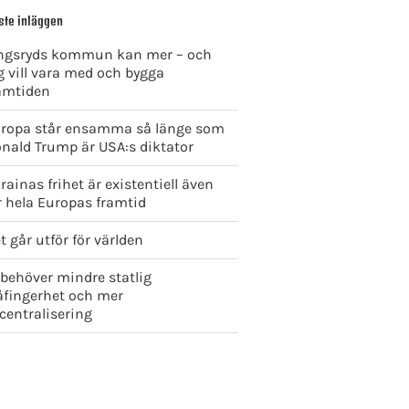
ste inläggen
ngsryds kommun kan mer – och
g vill vara med och bygga
amtiden
ropa står ensamma så länge som
nald Trump är USA:s diktator
rainas frihet är existentiell även
r hela Europas framtid
t går utför för världen
 behöver mindre statlig
åfingerhet och mer
centralisering