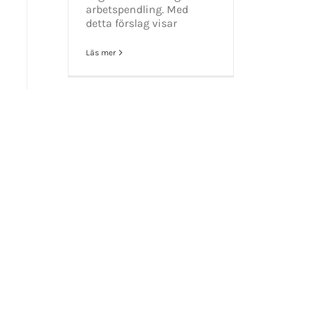
arbetspendling. Med
detta förslag visar
t 2016-2021 Mikael Andersson | All Rights Reserved | Powered by
WordPress
|
Them
Läs mer
Facebook
X