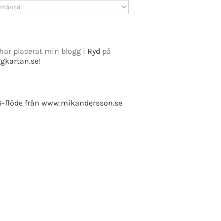
v
har placerat min blogg i
Ryd
på
ggkartan.se
!
-flöde från www.mikandersson.se