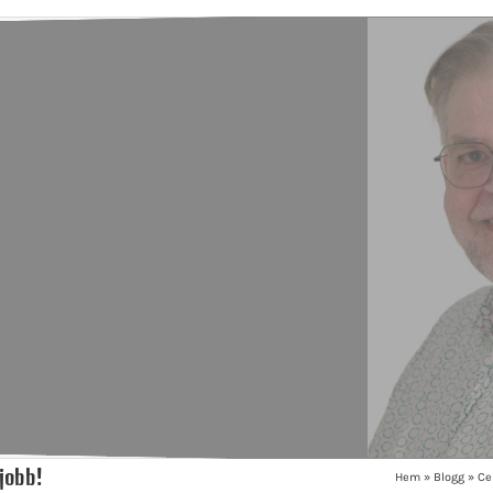
 jobb!
Hem
»
Blogg
»
Ce