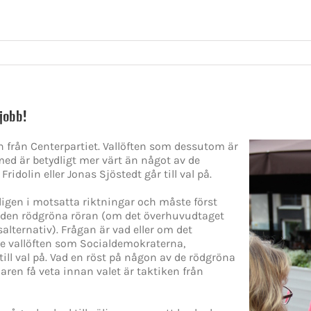
 jobb!
n från Centerpartiet. Vallöften som dessutom är
ed är betydligt mer värt än något av de
ridolin eller Jonas Sjöstedt går till val på.
igen i motsatta riktningar och måste först
en rödgröna röran (om det överhuvudtaget
alternativ). Frågan är vad eller om det
de vallöften som Socialdemokraterna,
 till val på. Vad en röst på någon av de rödgröna
ljaren få veta innan valet är taktiken från