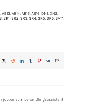
2
,
AB13
,
AB14
,
AB15
,
AB16
,
DN1
,
DN2
,
3
,
SR1
,
SR2
,
SR3
,
SR4
,
SR5
,
SR5
,
SVT1
,
acebook
X
Reddit
LinkedIn
Tumblr
Pinterest
Vk
E-
post
en jobbar som behandlingsassistent