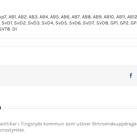
xp7
,
AB1
,
AB2
,
AB3
,
AB4
,
AB5
,
AB6
,
AB7
,
AB8
,
AB9
,
AB10
,
AB11
,
AB1
,
SvD1
,
SvD2
,
SvD3
,
SvD4
,
SvD5
,
SvD6
,
SvD7
,
SvD8
,
GP1
,
GP2
,
GP
SVT8
,
DI
F
n
spolitiker i Tingsryds kommun som utöver förtroendeuppdrag
onsstyrelse.