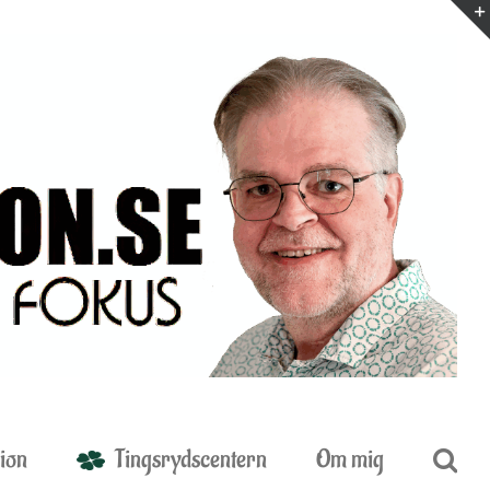
ion
Tingsrydscentern
Om mig