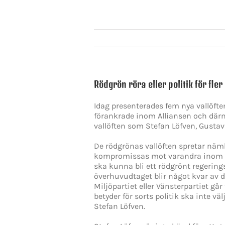
Rödgrön röra eller politik för fler
Idag presenterades fem nya vallöfte
förankrade inom Alliansen och därm
vallöften som Stefan Löfven, Gustav F
De rödgrönas vallöften spretar näml
kompromissas mot varandra inom d
ska kunna bli ett rödgrönt regerings
överhuvudtaget blir något kvar av 
Miljöpartiet eller Vänsterpartiet går
betyder för sorts politik ska inte vä
Stefan Löfven.