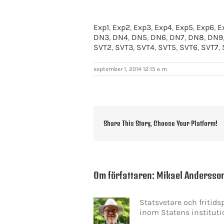
Exp1
,
Exp2
,
Exp3
,
Exp4
,
Exp5
,
Exp6
,
E
DN3
,
DN4
,
DN5
,
DN6
,
DN7
,
DN8
,
DN9
SVT2
,
SVT3
,
SVT4
,
SVT5
,
SVT6
,
SVT7
,
september 1, 2014 12:15 e m
Share This Story, Choose Your Platform!
Om författaren:
Mikael Andersso
Statsvetare och fritid
inom Statens instituti