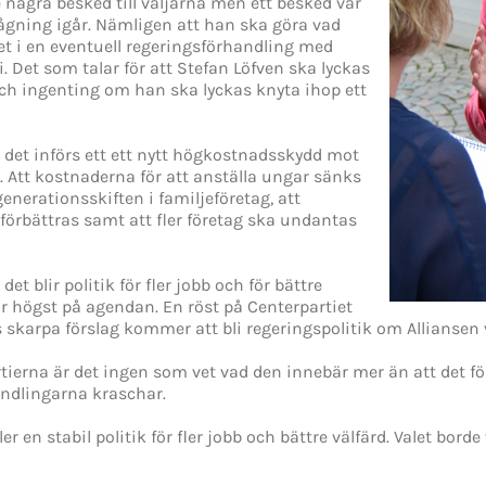
e några besked till väljarna men ett besked var
rågning igår. Nämligen att han ska göra vad
iet i en eventuell regeringsförhandling med
i. Det som talar för att Stefan Löfven ska lyckas
ch ingenting om han ska lyckas knyta ihop ett
t det införs ett ett nytt högkostnadsskydd mot
 Att kostnaderna för att anställa ungar sänks
generationsskiften i familjeföretag, att
förbättras samt att fler företag ska undantas
et blir politik för fler jobb och för bättre
år högst på agendan. En röst på Centerpartiet
 skarpa förslag kommer att bli regeringspolitik om Alliansen v
rtierna är det ingen som vet vad den innebär mer än att det 
andlingarna kraschar.
er en stabil politik för fler jobb och bättre välfärd. Valet borde 