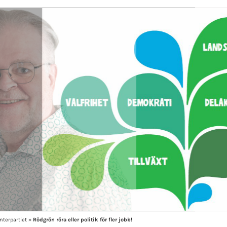
nterpartiet
»
Rödgrön röra eller politik för fler jobb!