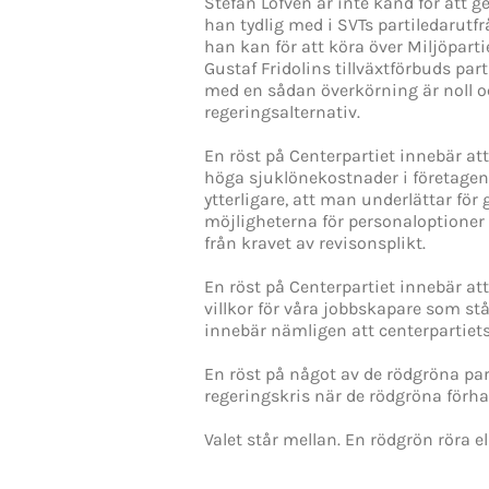
Stefan Löfven är inte känd för att g
han tydlig med i SVTs partiledarutf
han kan för att köra över Miljöpart
Gustaf Fridolins tillväxtförbuds part
med en sådan överkörning är noll o
regeringsalternativ.
En röst på Centerpartiet innebär at
höga sjuklönekostnader i företagen.
ytterligare, att man underlättar för 
möjligheterna för personaloptioner 
från kravet av revisonsplikt.
En röst på Centerpartiet innebär att d
villkor för våra jobbskapare som st
innebär nämligen att centerpartiets
En röst på något av de rödgröna pa
regeringskris när de rödgröna förh
Valet står mellan. En rödgrön röra ell