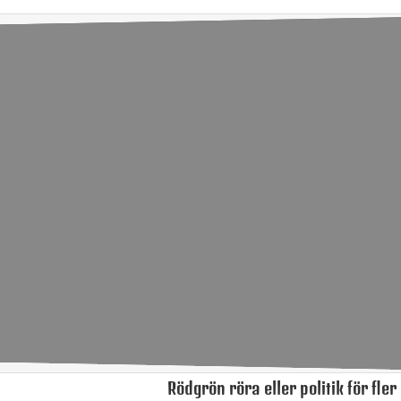
Rödgrön röra eller politik för fler