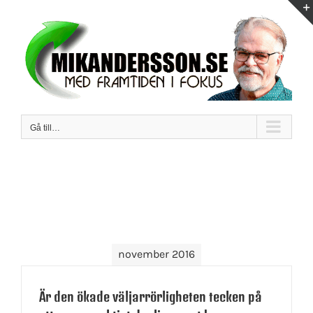
Fortsätt
till
innehållet
Gå till…
november 2016
Är den ökade väljarrörligheten tecken på