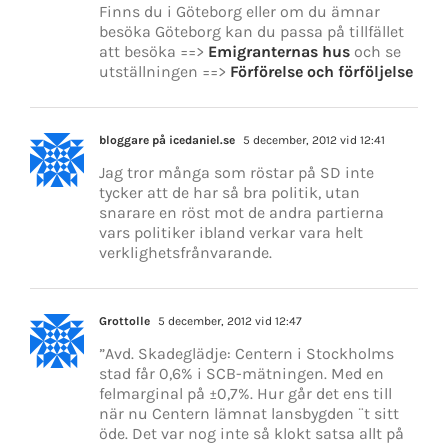
Finns du i Göteborg eller om du ämnar
besöka Göteborg kan du passa på tillfället
att besöka ==>
Emigranternas hus
och se
utställningen ==>
Förförelse och förföljelse
bloggare på icedaniel.se
5 december, 2012 vid 12:41
Jag tror många som röstar på SD inte
tycker att de har så bra politik, utan
snarare en röst mot de andra partierna
vars politiker ibland verkar vara helt
verklighetsfrånvarande.
Grottolle
5 december, 2012 vid 12:47
”Avd. Skadeglädje: Centern i Stockholms
stad får 0,6% i SCB-mätningen. Med en
felmarginal på ±0,7%. Hur går det ens till
när nu Centern lämnat lansbygden ¨t sitt
öde. Det var nog inte så klokt satsa allt på