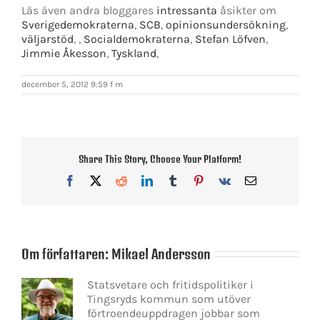
Läs även andra bloggares
intressanta
åsikter om
Sverigedemokraterna
,
SCB
,
opinionsundersökning
,
väljarstöd
,
,
Socialdemokraterna
,
Stefan Löfven
,
Jimmie Åkesson
,
Tyskland
,
december 5, 2012 9:59 f m
Share This Story, Choose Your Platform!
Facebook
X
Reddit
LinkedIn
Tumblr
Pinterest
Vk
E-
post
Om författaren:
Mikael Andersson
Statsvetare och fritidspolitiker i
Tingsryds kommun som utöver
förtroendeuppdragen jobbar som