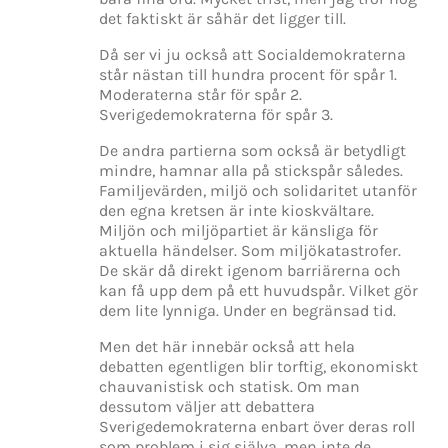
det faktiskt är såhär det ligger till.
Då ser vi ju också att Socialdemokraterna
står nästan till hundra procent för spår 1.
Moderaterna står för spår 2.
Sverigedemokraterna för spår 3.
De andra partierna som också är betydligt
mindre, hamnar alla på stickspår således.
Familjevärden, miljö och solidaritet utanför
den egna kretsen är inte kioskvältare.
Miljön och miljöpartiet är känsliga för
aktuella händelser. Som miljökatastrofer.
De skär då direkt igenom barriärerna och
kan få upp dem på ett huvudspår. Vilket gör
dem lite lynniga. Under en begränsad tid.
Men det här innebär också att hela
debatten egentligen blir torftig, ekonomiskt
chauvanistisk och statisk. Om man
dessutom väljer att debattera
Sverigedemokraterna enbart över deras roll
som problem i sig själva, men inte de