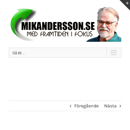
Fortsätt
till
innehållet
Gå till…
Föregående
Nästa