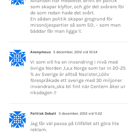
Alliansen har medvetet drivit en politik
som skapar klyftor, och gör det svårare för
de som redan hade det svårt.
En sådan politik skapar grogrund för
missnöjespartier så som SD, – som man
bäddar får man ligga !!.
Anonymous
5 december, 2012 vid 10:54
Vi som vill ha en invandring i nivå med
övriga Norden ,t,e,x Norge som tar in 20-25
% av Sverige är alltså Nazister,,Lööv
förespråkade ett sverige med 30 miljoner
invandrare,,ska bli fint när Centern åker ur
riksdagen !!
Politisk Debatt
5 december, 2012 vid 11:22
Jag får väl passa på tillfället att göra lite
reklam.