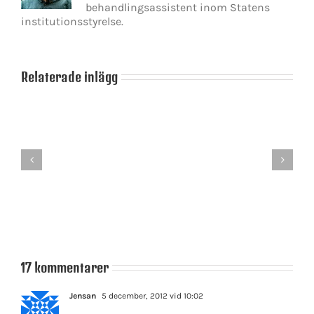
behandlingsassistent inom Statens
institutionsstyrelse.
Relaterade inlägg
Jimmie
d
Sanning
Åkesson
–
mörkar
skar
ett
vad
förlegat
han
begrepp
står
för?
17 kommentarer
Jensan
5 december, 2012 vid 10:02