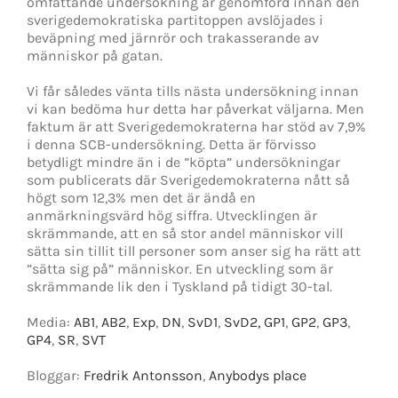
omfattande undersökning är genomförd innan den
sverigedemokratiska partitoppen avslöjades i
beväpning med järnrör och trakasserande av
människor på gatan.
Vi får således vänta tills nästa undersökning innan
vi kan bedöma hur detta har påverkat väljarna. Men
faktum är att Sverigedemokraterna har stöd av 7,9%
i denna SCB-undersökning. Detta är förvisso
betydligt mindre än i de ”köpta” undersökningar
som publicerats där Sverigedemokraterna nått så
högt som 12,3% men det är ändå en
anmärkningsvärd hög siffra. Utvecklingen är
skrämmande, att en så stor andel människor vill
sätta sin tillit till personer som anser sig ha rätt att
”sätta sig på” människor. En utveckling som är
skrämmande lik den i Tyskland på tidigt 30-tal.
Media:
AB1
,
AB2
,
Exp
,
DN
,
SvD1
,
SvD2,
GP1
,
GP2
,
GP3
,
GP4
,
SR
,
SVT
Bloggar:
Fredrik Antonsson
,
Anybodys place