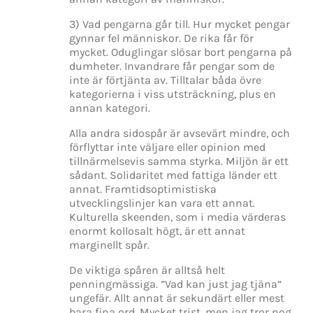
3) Vad pengarna går till. Hur mycket pengar
gynnar fel människor. De rika får för
mycket. Oduglingar slösar bort pengarna på
dumheter. Invandrare får pengar som de
inte är förtjänta av. Tilltalar båda övre
kategorierna i viss utsträckning, plus en
annan kategori.
Alla andra sidospår är avsevärt mindre, och
förflyttar inte väljare eller opinion med
tillnärmelsevis samma styrka. Miljön är ett
sådant. Solidaritet med fattiga länder ett
annat. Framtidsoptimistiska
utvecklingslinjer kan vara ett annat.
Kulturella skeenden, som i media värderas
enormt kollosalt högt, är ett annat
marginellt spår.
De viktiga spåren är alltså helt
penningmässiga. ”Vad kan just jag tjäna”
ungefär. Allt annat är sekundärt eller mest
bara fina ord. Mycket trist, men jag tror nog