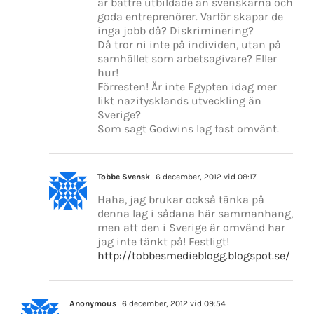
är bättre utbildade än svenskarna och
goda entreprenörer. Varför skapar de
inga jobb då? Diskriminering?
Då tror ni inte på individen, utan på
samhället som arbetsagivare? Eller
hur!
Förresten! Är inte Egypten idag mer
likt nazitysklands utveckling än
Sverige?
Som sagt Godwins lag fast omvänt.
Tobbe Svensk
6 december, 2012 vid 08:17
Haha, jag brukar också tänka på
denna lag i sådana här sammanhang,
men att den i Sverige är omvänd har
jag inte tänkt på! Festligt!
http://tobbesmedieblogg.blogspot.se/
Anonymous
6 december, 2012 vid 09:54