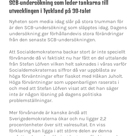
SCB-undersökning som leder tankarna till
utvecklingen i Tyskland på 30-talet
Nyheten som media idag slår på stora trumman för
är den SCB-undersökning som släpptes idag. Dagens
undersökning ger förhållandevis stora förändringar
från den senaste SCB-undersökningen.
Att Socialdemokraterna backar stort är inte speciellt
förvånande då vi faktiskt nu har fått en del uttalande
från Stefan Löfven vilken helt saknades i våras varför
Socialdemokraternas siffror då var uppblåsta av
höga förväntningar efter fiaskot med Håkan Juholt.
Höga förväntningar som uppenbarligen raserats i
och med att Stefan Löfven visat att det han säger
inte är någon lösning på dagens politiska
problemställningar.
Mer förvånande är kanske ändå att
Sverigedemokraterna ökar och nu ligger 2,2
procentenheter över sitt valresultat. En viss
förklaring kan ligga i att större delen av denna