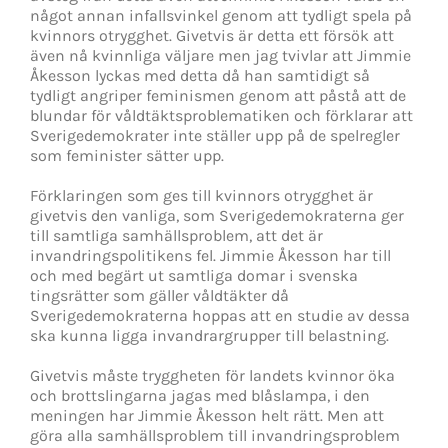
något annan infallsvinkel genom att tydligt spela på
kvinnors otrygghet. Givetvis är detta ett försök att
även nå kvinnliga väljare men jag tvivlar att Jimmie
Åkesson lyckas med detta då han samtidigt så
tydligt angriper feminismen genom att påstå att de
blundar för våldtäktsproblematiken och förklarar att
Sverigedemokrater inte ställer upp på de spelregler
som feminister sätter upp.
Förklaringen som ges till kvinnors otrygghet är
givetvis den vanliga, som Sverigedemokraterna ger
till samtliga samhällsproblem, att det är
invandringspolitikens fel. Jimmie Åkesson har till
och med begärt ut samtliga domar i svenska
tingsrätter som gäller våldtäkter då
Sverigedemokraterna hoppas att en studie av dessa
ska kunna ligga invandrargrupper till belastning.
Givetvis måste tryggheten för landets kvinnor öka
och brottslingarna jagas med blåslampa, i den
meningen har Jimmie Åkesson helt rätt. Men att
göra alla samhällsproblem till invandringsproblem