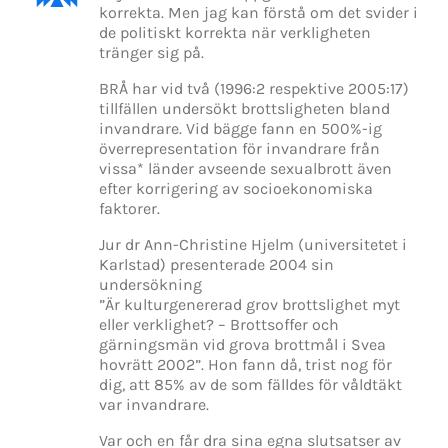
korrekta. Men jag kan förstå om det svider i
de politiskt korrekta när verkligheten
tränger sig på.
BRÅ har vid två (1996:2 respektive 2005:17)
tillfällen undersökt brottsligheten bland
invandrare. Vid bägge fann en 500%-ig
överrepresentation för invandrare från
vissa* länder avseende sexualbrott även
efter korrigering av socioekonomiska
faktorer.
Jur dr Ann-Christine Hjelm (universitetet i
Karlstad) presenterade 2004 sin
undersökning
”Är kulturgenererad grov brottslighet myt
eller verklighet? – Brottsoffer och
gärningsmän vid grova brottmål i Svea
hovrätt 2002”. Hon fann då, trist nog för
dig, att 85% av de som fälldes för våldtäkt
var invandrare.
Var och en får dra sina egna slutsatser av