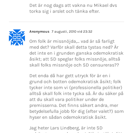
Det är nog dags att vakna nu Mikael dvs
torka sig i arslet och tänka efter.
Anonymous
7 augusti, 2010 vid 23:32
Om folk är missnöjda,… vad är så farligt
med det? Varför skall detta tystas ned? Är
det inte en i grunden ganska odemokratisk
åsikt; att SD speglar folks missnöje, alltså
skall folks missnöje och SD censureras??
Det enda då har gett utryck för är en i
grund och botten odemokratisk åsikt; folk
tycker inte som vi (professionella politiker)
alltså skall folk inte tycka så. Är du säker på
att du skall vara politiker under de
premisserna. Det finns säkert andra, mer
betydelsefulla jobb för dig (efter valet?) som
hyser en sådan odemokratisk åsikt.
Jag heter Lars Lindberg, är inte SD