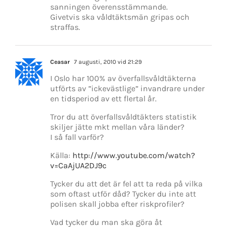
sanningen överensstämmande.
Givetvis ska våldtäktsmän gripas och
straffas.
Ceasar
7 augusti, 2010 vid 21:29
I Oslo har 100% av överfallsvåldtäkterna
utförts av ”ickevästlige” invandrare under
en tidsperiod av ett flertal år.
Tror du att överfallsvåldtäkters statistik
skiljer jätte mkt mellan våra länder?
I så fall varför?
Källa:
http://www.youtube.com/watch?
v=CaAjUA2DJ9c
Tycker du att det är fel att ta reda på vilka
som oftast utför dåd? Tycker du inte att
polisen skall jobba efter riskprofiler?
Vad tycker du man ska göra åt