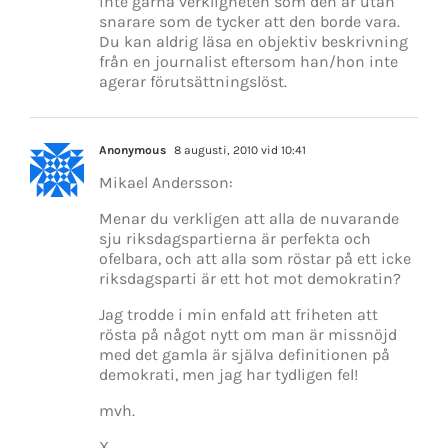
inte gärna verkligheten som den är utan
snarare som de tycker att den borde vara.
Du kan aldrig läsa en objektiv beskrivning
från en journalist eftersom han/hon inte
agerar förutsättningslöst.
Anonymous
8 augusti, 2010 vid 10:41
Mikael Andersson:
Menar du verkligen att alla de nuvarande
sju riksdagspartierna är perfekta och
ofelbara, och att alla som röstar på ett icke
riksdagsparti är ett hot mot demokratin?
Jag trodde i min enfald att friheten att
rösta på något nytt om man är missnöjd
med det gamla är själva definitionen på
demokrati, men jag har tydligen fel!
mvh.
X.