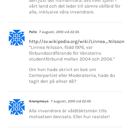
den just det humanitära, dvs livet självt i
vårt land och det leder till sämre välfärd för
alla, inklusive våra invandrare.
Pelle
7 augusti, 2010 vid 22:35
http://sv.wikipedia.org/wiki/Linnea_Nilsson
”Linnea Nilsson, född 1976, var
förbundsordförande för Vänsterns
studentförbund mellan 2004 och 2006.”
Om hon hade skrivit en bok om
Centerpartiet eller Moderaterna, hade du
tagit den på allvar då?
Anonymous
7 augusti, 2010 vid 22:40
Alla invandrare är våldtäktsmän tills
motsatsen bevisats. Eller hur rasister!