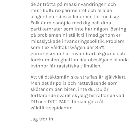
de är trötta på massinvandringen och
multikulturexperimentet och alla de
olägenheter dessa fenomen för med sig.
Folk är missnöjda med dig och dina
partikamrater som inte har någon lösning
på problemen ni ställt till med genom er
missslyckade invandringspolitik. Problem
som t ex våldtäktsvågen där 85%
gärningsmän har invandrarbakgrund och
förekomsten ghetton där obeslöjade blonda
kvinnor får rasistiska tillmälen.
Att våldtäktsmän ska straffas är självklart.
Men det är polis och rättsväsende som
sköter om den biten, inte du. Du är
fortfarande svaret skyldig beträffande vad
DU och DITT PARTI tänker göra åt
våldtäktsepidemin.
Jag tror in