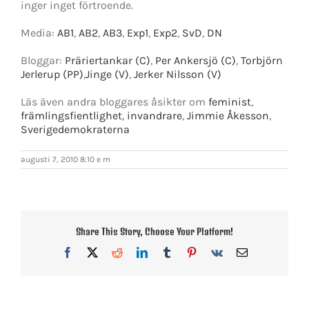
inger inget förtroende.
Media:
AB1
,
AB2
,
AB3
,
Exp1
,
Exp2
,
SvD
,
DN
Bloggar:
Präriertankar (C)
,
Per Ankersjö (C)
,
Torbjörn
Jerlerup (PP)
,
Jinge (V)
,
Jerker Nilsson (V)
Läs även andra bloggares åsikter om
feminist
,
främlingsfientlighet
,
invandrare
,
Jimmie Åkesson
,
Sverigedemokraterna
augusti 7, 2010 8:10 e m
Share This Story, Choose Your Platform!
Facebook
X
Reddit
LinkedIn
Tumblr
Pinterest
Vk
E-
post