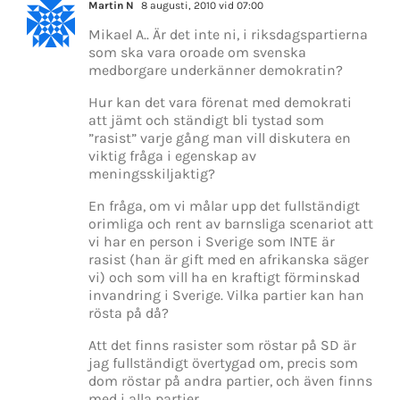
Martin N
8 augusti, 2010 vid 07:00
Mikael A.. Är det inte ni, i riksdagspartierna
som ska vara oroade om svenska
medborgare underkänner demokratin?
Hur kan det vara förenat med demokrati
att jämt och ständigt bli tystad som
”rasist” varje gång man vill diskutera en
viktig fråga i egenskap av
meningsskiljaktig?
En fråga, om vi målar upp det fullständigt
orimliga och rent av barnsliga scenariot att
vi har en person i Sverige som INTE är
rasist (han är gift med en afrikanska säger
vi) och som vill ha en kraftigt förminskad
invandring i Sverige. Vilka partier kan han
rösta på då?
Att det finns rasister som röstar på SD är
jag fullständigt övertygad om, precis som
dom röstar på andra partier, och även finns
med i alla partier.