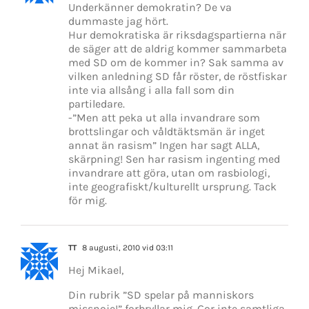
Underkänner demokratin? De va
dummaste jag hört.
Hur demokratiska är riksdagspartierna när
de säger att de aldrig kommer sammarbeta
med SD om de kommer in? Sak samma av
vilken anledning SD får röster, de röstfiskar
inte via allsång i alla fall som din
partiledare.
-”Men att peka ut alla invandrare som
brottslingar och våldtäktsmän är inget
annat än rasism” Ingen har sagt ALLA,
skärpning! Sen har rasism ingenting med
invandrare att göra, utan om rasbiologi,
inte geografiskt/kulturellt ursprung. Tack
för mig.
TT
8 augusti, 2010 vid 03:11
Hej Mikael,
Din rubrik ”SD spelar på manniskors
missnoje!” forbryllar mig. Gor inte samtliga