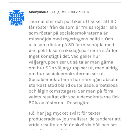
Anonymous
8 augusti, 2010 vid 10:07
Journalister och politiker uttrycker att SD
får röster från de som är ”missnöjda”, alla
som röstar på socialdemokraterna är
missnöjda med regeringens politik. Och
alla som röstar på SD är missnöjda med
den politik som riksdagspartierna står för.
Inget konstigt i det. Vad gäller hur
väljargruppen ser ut så talar man gärna
om hur SDs väljargrupp ser ut, men aldrig
om hur socialdemokraternas ser ut.
Socialdemokraterna har nämligen absolut
starkast stöd bland outbildade, arbetslösa
och låginkomsttagare. Ser man på förra
valets resultat där socialdemokraterna fick
80% av rösterna i Rosengård.
F.ö. har jag mycket svårt för texter
producerade av journalister, de tenderar att
vrida resultaten åt önskvärda håll och ser