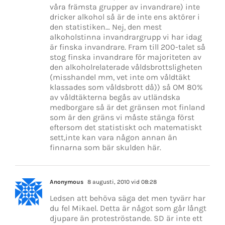
våra främsta grupper av invandrare) inte
dricker alkohol så är de inte ens aktörer i
den statistiken… Nej, den mest
alkoholstinna invandrargrupp vi har idag
är finska invandrare. Fram till 200-talet så
stog finska invandrare för majoriteten av
den alkoholrelaterade våldsbrottsligheten
(misshandel mm, vet inte om våldtäkt
klassades som våldsbrott då)) så OM 80%
av våldtäkterna begås av utländska
medborgare så är det gränsen mot finland
som är den gräns vi måste stänga först
eftersom det statistiskt och matematiskt
sett,inte kan vara någon annan än
finnarna som bär skulden här.
Anonymous
8 augusti, 2010 vid 08:28
Ledsen att behöva säga det men tyvärr har
du fel Mikael. Detta är något som går långt
djupare än proteströstande. SD är inte ett