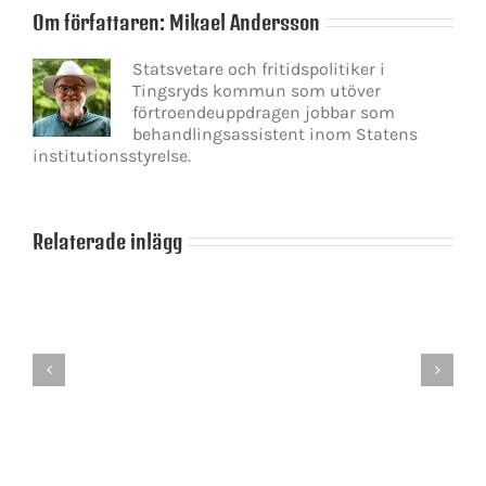
Om författaren:
Mikael Andersson
Statsvetare och fritidspolitiker i
Tingsryds kommun som utöver
förtroendeuppdragen jobbar som
behandlingsassistent inom Statens
institutionsstyrelse.
Relaterade inlägg
Jimmie
Åkesson
Ärlighet
mörkar
provocerar
vad
hatarna
han
står
för?