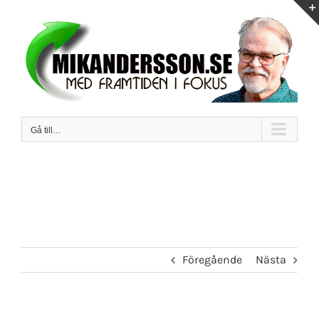
Fortsätt
till
innehållet
Gå till…
Föregående
Nästa