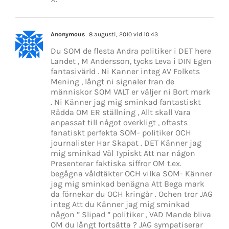
Anonymous
8 augusti, 2010 vid 10:43
Du SOM de flesta Andra politiker i DET here
Landet , M Andersson, tycks Leva i DIN Egen
fantasivärld . Ni Kanner integ AV Folkets
Mening , långt ni signaler fran de
människor SOM VALT er väljer ni Bort mark
. Ni Känner jag mig sminkad fantastiskt
Rädda OM ER ställning , Allt skall Vara
anpassat till något overkligt , oftasts
fanatiskt perfekta SOM- politiker OCH
journalister Har Skapat . DET Känner jag
mig sminkad Väl Typiskt Att nar någon
Presenterar faktiska siffror OM t.ex.
begågna våldtäkter OCH vilka SOM- Känner
jag mig sminkad benägna Att Bega mark
da förnekar du OCH kringår . Ochen tror JAG
integ Att du Känner jag mig sminkad
någon ” Slipad ” politiker , VAD Mande bliva
OM du långt fortsätta ? JAG sympatiserar