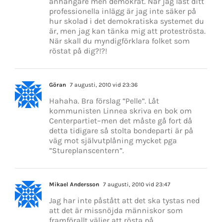
anhängare men demokrat. När jag läst ditt
professionella inlägg är jag inte säker på
hur skolad i det demokratiska systemet du
är, men jag kan tänka mig att proteströsta.
När skall du myndigförklara folket som
röstat på dig?!?!
Göran
7 augusti, 2010 vid 23:36
Hahaha. Bra förslag ”Pelle”. Låt
kommunisten Linnea skriva en bok om
Centerpartiet–men det måste gå fort då
detta tidigare så stolta bondeparti är på
väg mot självutplåning mycket pga
”Stureplanscentern”.
Mikael Andersson
7 augusti, 2010 vid 23:47
Jag har inte påstått att det ska tystas ned
att det är missnöjda människor som
framförallt väljer att rösta på