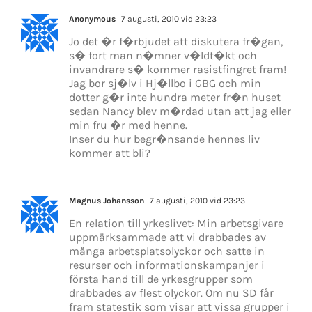
Anonymous
7 augusti, 2010 vid 23:23
Jo det �r f�rbjudet att diskutera fr�gan,
s� fort man n�mner v�ldt�kt och
invandrare s� kommer rasistfingret fram!
Jag bor sj�lv i Hj�llbo i GBG och min
dotter g�r inte hundra meter fr�n huset
sedan Nancy blev m�rdad utan att jag eller
min fru �r med henne.
Inser du hur begr�nsande hennes liv
kommer att bli?
Magnus Johansson
7 augusti, 2010 vid 23:23
En relation till yrkeslivet: Min arbetsgivare
uppmärksammade att vi drabbades av
många arbetsplatsolyckor och satte in
resurser och informationskampanjer i
första hand till de yrkesgrupper som
drabbades av flest olyckor. Om nu SD får
fram statestik som visar att vissa grupper i