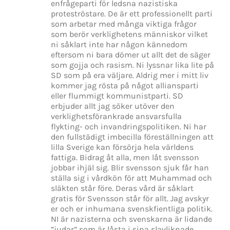
enfrågeparti för ledsna nazistiska
proteströstare. De är ett professionellt parti
som arbetar med många viktiga frågor
som berör verklighetens människor vilket
ni såklart inte har någon kännedom
eftersom ni bara dömer ut allt det de säger
som gojja och rasism. Ni lyssnar lika lite på
SD som på era väljare. Aldrig mer i mitt liv
kommer jag rösta på något alliansparti
eller flummigt kommunistparti. SD
erbjuder allt jag söker utöver den
verklighetsförankrade ansvarsfulla
flykting- och invandringspolitiken. Ni har
den fullstädigt imbecilla föreställningen att
lilla Sverige kan försörja hela världens
fattiga. Bidrag åt alla, men låt svensson
jobbar ihjäl sig. Blir svensson sjuk får han
ställa sig i vårdkön för att Muhammad och
släkten står före. Deras vård är såklart
gratis för Svensson står för allt. Jag avskyr
er och er inhumana svenskfientliga politik.
NI är nazisterna och svenskarna är lidande
”judar” som är låsta i sina slavliknade