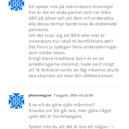
SD spelar inte på människors missnöje!
Det är det en enda partiet som tar folks
ORO på allvar och att dem vill undersöka
alla dessa domar borde oroa de etablerade
partierna.
Om det visar sig att 80% eller mer är
invandrare hur skall Ni bortförklara det?
Det finns ju tydligen flera undersökningar
som stöder tesen.
Enligt Klara Hradilova Selin är en av
anledningarna inkomst, hade varit roligt
att få förklarat varför en låg inkomst skulle
öka chansen att man blir våldtäcksman.
photoimagine
7 augusti, 2010 vid 22:09
Å va vill du göra själv månntro?
Snacka om SD går bra, men göra något
själv det är lite knepigare.
Tycker inte du att det är bra att någon – i