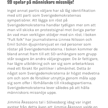
SD spelar på människors missnöje!
Inget annat partis väljare har så låg identifikation
med sitt parti som Sverigedemokraternas
sympatisörer. Att lägga sin röst på
Sverigedemokraterna handlar tydligen mer om att
man vill skicka en protestsignal mot övriga parter
än vad man verkligen stödjer med sin röst. I boken
”Fult folk” har journalisterna Linnea Nilsson och
Emil Schön djupintervjuat en rad personer som
röstar på Sverigedemokraterna. I boken kommer de
bland annat fram till att SD-anhängare som grupp
står svagare än andra väljargrupper. De är fattigare,
har lägre utbildning och ser sig som arbetarklass
med ett förakt för politiker i allmänhet. Detta är
något som Sverigedemokraterna är högst medvetna
om och som de försöker utnyttja genom måla upp
sig som offer i förhållande till riksdagspartierna.
Sverigedemokraterna lever således på att hålla
människors missnöje uppe.
Jimmie Åkessons tal i Sölvesborg idag var inget
avsteg från detta även att Jimmie Åkesson valde en