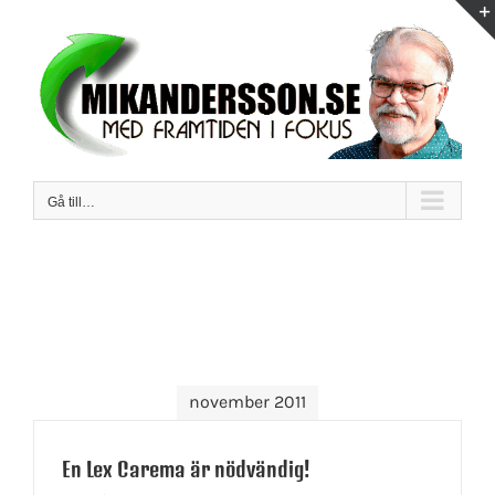
Fortsätt
till
innehållet
Gå till…
november 2011
En Lex Carema är nödvändig!