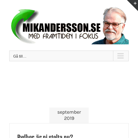
Fortsätt
till
innehållet
Gå till…
september
2019
Rydbor, är ni stolta nu?