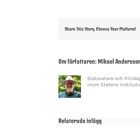
Share This Story, Choose Your Platform!
Om författaren:
Mikael Andersso
Statsvetare och fritid
inom Statens instituti
KONTAKT INFO
Relaterade inlägg
Mikael Andersson
E-post:
mikael.andersson@centerpar
Web:
www.mikandersson.se