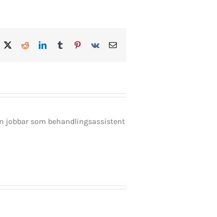
acebook
X
Reddit
LinkedIn
Tumblr
Pinterest
Vk
E-
post
en jobbar som behandlingsassistent