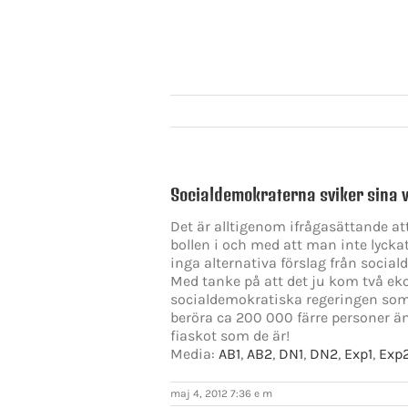
Socialdemokraterna sviker sina v
Det är alltigenom ifrågasättande at
bollen i och med att man inte lycka
inga alternativa förslag från socia
Med tanke på att det ju kom två ek
socialdemokratiska regeringen som o
beröra ca 200 000 färre personer än
fiaskot som de är!
Media:
AB1
,
AB2
,
DN1
,
DN2
,
Exp1
,
Exp
maj 4, 2012 7:36 e m