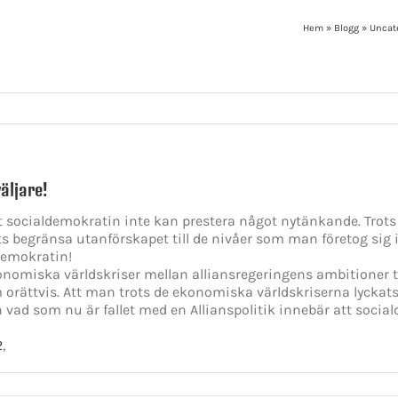
Hem
»
Blogg
»
Uncat
äljare!
t socialdemokratin inte kan prestera något nytänkande. Trots 
ts begränsa utanförskapet till de nivåer som man företog sig 
ldemokratin!
onomiska världskriser mellan alliansregeringens ambitioner t
rättvis. Att man trots de ekonomiska världskriserna lyckats 
 vad som nu är fallet med en Allianspolitik innebär att socia
2
,