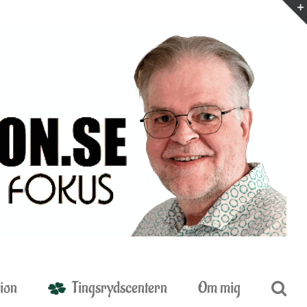
ion
Tingsrydscentern
Om mig