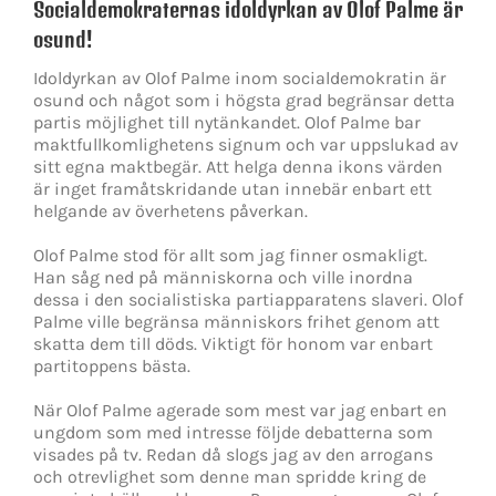
Socialdemokraternas idoldyrkan av Olof Palme är
osund!
Idoldyrkan av Olof Palme inom socialdemokratin är
osund och något som i högsta grad begränsar detta
partis möjlighet till nytänkandet. Olof Palme bar
maktfullkomlighetens signum och var uppslukad av
sitt egna maktbegär. Att helga denna ikons värden
är inget framåtskridande utan innebär enbart ett
helgande av överhetens påverkan.
Olof Palme stod för allt som jag finner osmakligt.
Han såg ned på människorna och ville inordna
dessa i den socialistiska partiapparatens slaveri. Olof
Palme ville begränsa människors frihet genom att
skatta dem till döds. Viktigt för honom var enbart
partitoppens bästa.
När Olof Palme agerade som mest var jag enbart en
ungdom som med intresse följde debatterna som
visades på tv. Redan då slogs jag av den arrogans
och otrevlighet som denne man spridde kring de