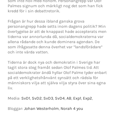
som inte höll med honom. Personangrepp var Olof
Palmes signum och märkligt nog det som han fick
kredd för i sin debattretorik.
Frågan är hur dessa ibland ganska grova
personangrepp hade setts inom dagens politik? Min
övertygelse är att de knappast hade accepterats men
tiderna var annorlunda då, socialdemokraterna var
allena rådande och kunde dominera agendan. De
som ifrågasatte denna överhet var ”landsförädare”
och inte värda vatten.
Tiderna är dock nya och demokratin i Sverige har
tagit stora steg framåt sedan Olof Palmes tid. Att
socialdemokrater ändå hyllar Olof Palme tyder enbart
på ett verklighetsfrånvänt synsätt och rädsla för
människors vilja att själva vilja styra över sina egna
liv.
Media:
SvD1
,
SvD2
,
SvD3
,
SvD4
,
AB
,
Exp1
,
Exp2
,
Bloggar:
Johan Westerholm
,
Norah 4 you