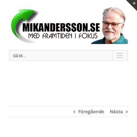
Fortsätt
till
innehållet
Gå till…
Föregående
Nästa