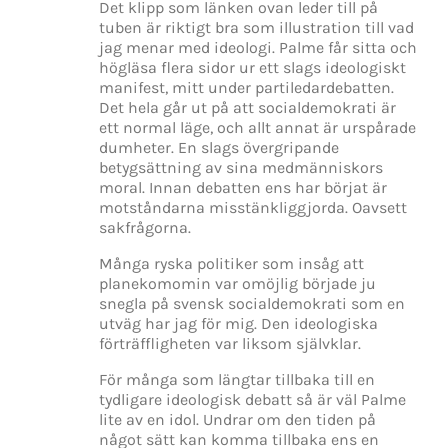
Det klipp som länken ovan leder till på
tuben är riktigt bra som illustration till vad
jag menar med ideologi. Palme får sitta och
högläsa flera sidor ur ett slags ideologiskt
manifest, mitt under partiledardebatten.
Det hela går ut på att socialdemokrati är
ett normal läge, och allt annat är urspårade
dumheter. En slags övergripande
betygsättning av sina medmänniskors
moral. Innan debatten ens har börjat är
motståndarna misstänkliggjorda. Oavsett
sakfrågorna.
Många ryska politiker som insåg att
planekomomin var omöjlig började ju
snegla på svensk socialdemokrati som en
utväg har jag för mig. Den ideologiska
förträffligheten var liksom självklar.
För många som längtar tillbaka till en
tydligare ideologisk debatt så är väl Palme
lite av en idol. Undrar om den tiden på
något sätt kan komma tillbaka ens en