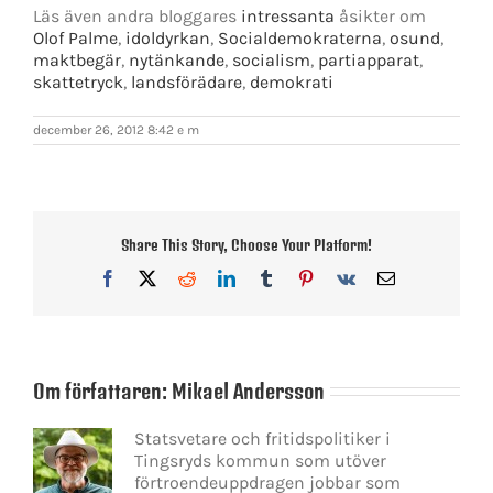
Läs även andra bloggares
intressanta
åsikter om
Olof Palme
,
idoldyrkan
,
Socialdemokraterna
,
osund
,
maktbegär
,
nytänkande
,
socialism
,
partiapparat
,
skattetryck
,
landsförädare
,
demokrati
december 26, 2012 8:42 e m
Share This Story, Choose Your Platform!
Facebook
X
Reddit
LinkedIn
Tumblr
Pinterest
Vk
E-
post
Om författaren:
Mikael Andersson
Statsvetare och fritidspolitiker i
Tingsryds kommun som utöver
förtroendeuppdragen jobbar som