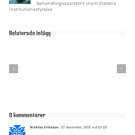
behandlingsassistent inom Statens
institutionsstyrelse.
Relaterade inlägg
Ett
Regioner
väntat
och
besked
kommuner
som
kan
överraskar
bli
–
den
Stefan
parlamentariska
Löfven
krisens
avgår
vinnare
8 kommentarer
Nicklas Eriksson
27 december, 2012 vid 07:26