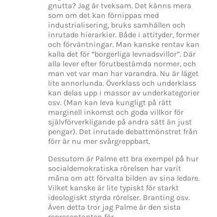
gnutta? Jag är tveksam. Det känns mera
som om det kan förnippas med
industrialisering, bruks samhällen och
inrutade hierarkier. Både i attityder, former
och förväntningar. Man kanske rentav kan
kalla det för ”borgerliga levnadsvillor”. Där
alla lever efter förutbestämda normer, och
man vet var man har varandra. Nu är läget
lite annorlunda. Överklass och underklass
kan delas upp i massor av underkategorier
osv. (Man kan leva kungligt på rätt
marginell inkomst och goda villkor för
självförverkligande på andra sätt än just
pengar). Det inrutade debattmönstret från
förr är nu mer svårgreppbart.
Dessutom är Palme ett bra exempel på hur
socialdemokratiska rörelsen har varit
måna om att förvalta bilden av sina ledare.
Vilket kanske är lite typiskt för starkt
ideologiskt styrda rörelser. Branting osv.
Även detta tror jag Palme är den sista
representanten för.