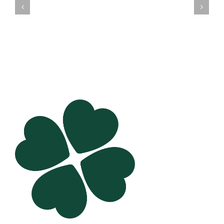
Skamlöshetens
förste
politik
statsministerkandi
att
prövas