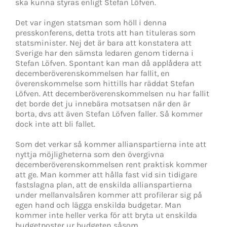
ska kunna styras enligt Stefan Löfven.
Det var ingen statsman som höll i denna
presskonferens, detta trots att han tituleras som
statsminister. Nej det är bara att konstatera att
Sverige har den sämsta ledaren genom tiderna i
Stefan Löfven. Spontant kan man då applådera att
decemberöverenskommelsen har fallit, en
överenskommelse som hittills har räddat Stefan
Löfven. Att decemberöverenskommelsen nu har fallit
det borde det ju innebära motsatsen när den är
borta, dvs att även Stefan Löfven faller. Så kommer
dock inte att bli fallet.
Som det verkar så kommer allianspartierna inte att
nyttja möjligheterna som den övergivna
decemberöverenskommelsen rent praktisk kommer
att ge. Man kommer att hålla fast vid sin tidigare
fastslagna plan, att de enskilda allianspartierna
under mellanvalsåren kommer att profilerar sig på
egen hand och lägga enskilda budgetar. Man
kommer inte heller verka för att bryta ut enskilda
budgetposter ur budgeten såsom