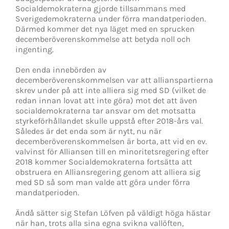
Socialdemokraterna gjorde tillsammans med
Sverigedemokraterna under förra mandatperioden.
Därmed kommer det nya läget med en sprucken
decemberöverenskommelse att betyda noll och
ingenting.
Den enda innebörden av
decemberöverenskommelsen var att allianspartierna
skrev under på att inte alliera sig med SD (vilket de
redan innan lovat att inte göra) mot det att även
socialdemokraterna tar ansvar om det motsatta
styrkeförhållandet skulle uppstå efter 2018-års val.
Således är det enda som är nytt, nu när
decemberöverenskommelsen är borta, att vid en ev.
valvinst för Alliansen till en minoritetsregering efter
2018 kommer Socialdemokraterna fortsätta att
obstruera en Alliansregering genom att alliera sig
med SD så som man valde att göra under förra
mandatperioden.
Ändå sätter sig Stefan Löfven på väldigt höga hästar
när han, trots alla sina egna svikna vallöften,