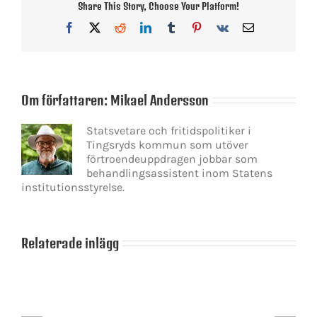
Share This Story, Choose Your Platform!
Facebook
X
Reddit
LinkedIn
Tumblr
Pinterest
Vk
E-
post
Om författaren:
Mikael Andersson
Statsvetare och fritidspolitiker i
Tingsryds kommun som utöver
förtroendeuppdragen jobbar som
behandlingsassistent inom Statens
institutionsstyrelse.
Relaterade inlägg
Ulf
Kristersson