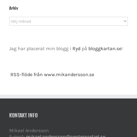
Arkiv
Arkiv
Jag har placerat min blogg i
Ryd
på
bloggkartan.se
!
RSS-flöde från www.mikandersson.se
KONTAKT INFO
Mikael Andersson
E-post:
mikael.andersson@centerpartiet.se