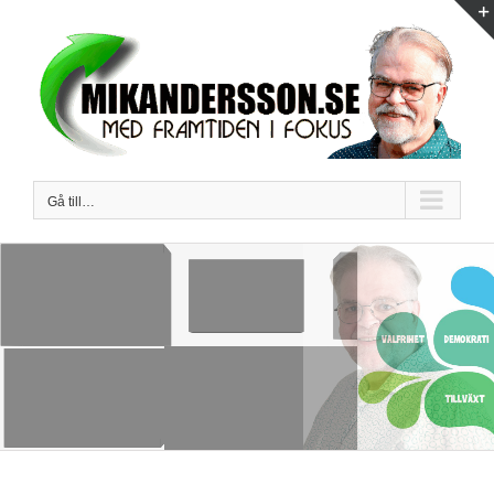
Fortsätt
till
innehållet
Gå till…