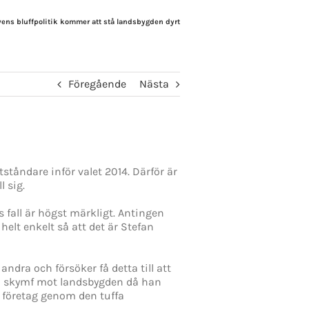
vens bluffpolitik kommer att stå landsbygden dyrt
Föregående
Nästa
tåndare inför valet 2014. Därför är
l sig.
ns fall är högst märkligt. Antingen
helt enkelt så att det är Stefan
ra och försöker få detta till att
 en skymf mot landsbygden då han
h företag genom den tuffa