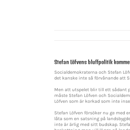
Stefan Löfvens bluffpolitik komme
Socialdemokraterna och Stefan Löfv
det kanske inte så förvånande att Ste
Men att utspelet blir till ett sådant
måste Stefan Löfven och Socialdemokr
Löfven som är korkad som inte inse
Stefan Löfven försöker nu ge med e
låta som en satsning på landsbygde
inte är ärlig med sitt budskap. Ste