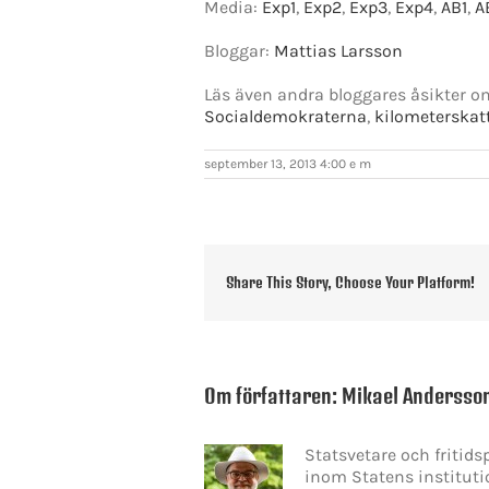
Media:
Exp1
,
Exp2
,
Exp3
,
Exp4
,
AB1
,
A
Bloggar:
Mattias Larsson
Läs även andra bloggares åsikter 
Socialdemokraterna
,
kilometerskat
september 13, 2013 4:00 e m
Share This Story, Choose Your Platform!
Om författaren:
Mikael Andersso
Statsvetare och fritid
inom Statens instituti