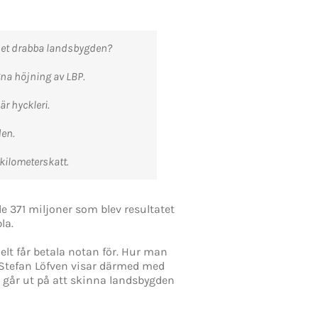
e det drabba landsbygden?
gna höjning av LBP.
r hyckleri.
den.
 kilometerskatt.
e 371 miljoner som blev resultatet
la.
t får betala notan för. Hur man
k. Stefan Löfven visar därmed med
om går ut på att skinna landsbygden