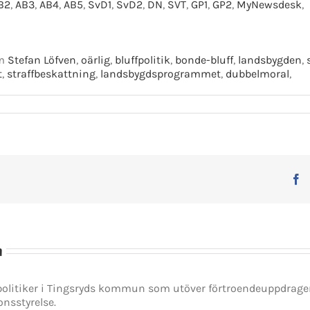
B2
,
AB3
,
AB4
,
AB5
,
SvD1
,
SvD2
,
DN
,
SVT
,
GP1
,
GP2
,
MyNewsdesk
,
om
Stefan Löfven
,
oärlig
,
bluffpolitik
,
bonde-bluff
,
landsbygden
,
t
,
straffbeskattning
,
landsbygdsprogrammet
,
dubbelmoral
,
F
n
spolitiker i Tingsryds kommun som utöver förtroendeuppdrag
onsstyrelse.