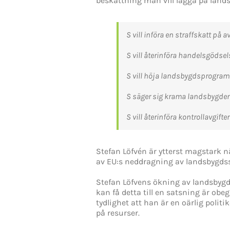
beskattning man vill lägga på land
S vill införa en straffskatt p
S vill återinföra handelsgödse
S vill höja landsbygdsprogramme
S säger sig krama landsbygden,
S vill återinföra kontrollavgift
Stefan Löfvén är ytterst magstark n
av EU:s neddragning av landsbygdss
Stefan Löfvens ökning av landsbyg
kan få detta till en satsning är obe
tydlighet att han är en oärlig polit
på resurser.