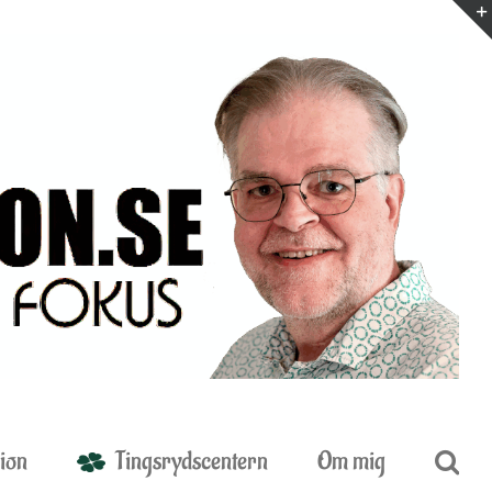
ion
Tingsrydscentern
Om mig