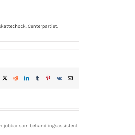
skattechock
,
Centerpartiet
,
acebook
X
Reddit
LinkedIn
Tumblr
Pinterest
Vk
E-
post
en jobbar som behandlingsassistent