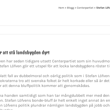
Hem
»
Blogg
»
Centerpartiet
»
Stefan Löf
r att stå landsbygden dyrt
en har sedan tidigare utsett Centerpartiet som sin huvudmots
fan Löfven gör ett utspel för att locka landsbygdens röster til
 platt fall av dubbelmoral och oärlig politik som i Stefan Löfve
aterna tro att svenska folket är helt korkade eller så är det 
r att denna bluffpolitik kommer att genomskådas.
na handen samtidigt som han tar mångdubbelt mer med den and
n. Stefan Löfvens bonde-bluff är helt enkelt inget annat än
fan Löfvens politik plundrar nämligen landsbygden på jobb oc