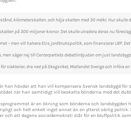
sbygden.
å avstånd, kilometerskatten, och höja skatten med 30 mdkr. Hur skull
lskatten på 300 miljoner kronor. Det skulle utradera deras nu föresla
t – men vill halvera EU:s jordbrukspolitik, som finansierar LBP. Det ä
 men säger nej till Centerpartiets debattinbjudan om just landsbyg
er för slakterier, dra ned på Skogsriket, Matlandet Sverige och införa en
är han hävdar att han vill kompensera Svensk landsbygd för d
tödet när han samtidigt vill beskatta bönderna med det dubb
dsprogrammet är en ökning som bönderna och landsbygden hel
gripligt och helt enkelt inget annat än en ytterst oärlig politi
iker och att dagens socialdemokrati står för en bluffpolitik s