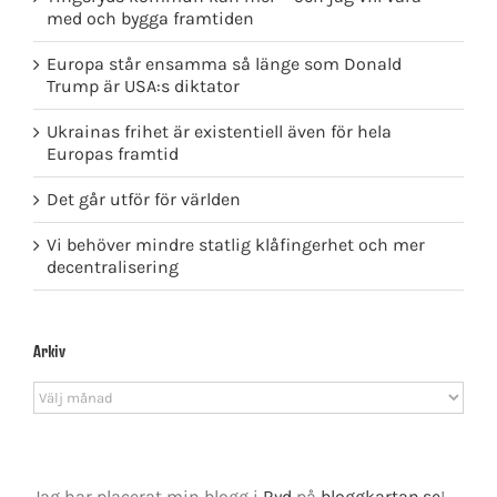
med och bygga framtiden
Europa står ensamma så länge som Donald
Trump är USA:s diktator
Ukrainas frihet är existentiell även för hela
Europas framtid
Det går utför för världen
Vi behöver mindre statlig klåfingerhet och mer
decentralisering
Arkiv
Arkiv
Jag har placerat min blogg i
Ryd
på
bloggkartan.se
!