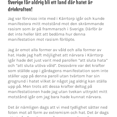
Sverige får aldrig bli ett land där hatet är
drivkraften!
Jag var förvisso inte med i Kärrtorp igår och kunde
manifestera mitt motstånd mot den skrämmande
rasism som är på frammarsch i Sverige. Därför är
det inte heller lätt att bedöma hur denna
manifestation mot rasism förlöpte.
Jag är emot alla former av våld och alla former av
hat. Hade jag haft möjlighet att närvara i Kärrtorp
igår hade det just varit med parollen ”att sluta hata”
och ”att sluta utöva våld”. Dessvärre var det krafter
som ställde upp i gårdagens manifestation som inte
ställer upp på denna paroll utan tvärtom har sin
grogrund i hatet vilket är något jag aldrig kan ställa
upp på. Men trots att dessa krafter deltog på
manifestationen hade jag utan tvekan uttryckt mitt
motstånd igår om jag bara hade kunnat närvara.
Det är nämligen dags att vi med tydlighet sätter ned
foten mot all form av extremism och hat. Det är dags