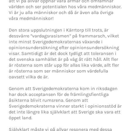
att vi på allvar öppnar våra armar och omfamnar
världen och ser potentialen hos våra medmänniskor.
Vi är ju alla människor och då är även alla övriga
våra medmänniskor!
Den stora uppslutningen i Kärrtorp till trots, är
dessvärre ”vardagsrasismen” på frammarsch, vilket
inte minst Sverigedemokraternas växande i
opinionsundersökning efter opinionsundersökning
visar. Samtidigt är det dock tydligt att toleransen i
det svenska samhället är på väg åt rätt håll. Allt fler
är rösterna som står upp för allas lika värde, allt fler
är rösterna som ser människor som värdefulla
oavsett vilka de är.
Genom att Sverigedemokraterna kom in riksdagen
har dock acceptansen för de främlingsfientliga
åsikterna blivit rumsrena. Genom att
Sverigedemokraterna vinner starkt i opinionsstöd är
det inte längre lika självklart att Sverige ska vara ett
öppet land.
Självklart måste vi på allvar resonera med dessa