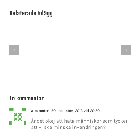
Relaterade inlägg
Lögnens
Sanning
taktik
–
–
ett
en
förlegat
motbjudande
begrepp
strategi
En kommentar
Alexander
30 december, 2013 vid 20:50
Är det okej att hata människor som tycker
att vi ska minska invandringen?