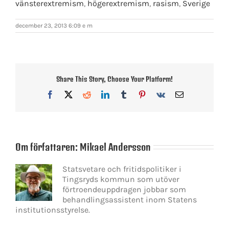
vänsterextremism
,
högerextremism
,
rasism
,
Sverige
december 23, 2013 6:09 e m
Share This Story, Choose Your Platform!
Facebook
X
Reddit
LinkedIn
Tumblr
Pinterest
Vk
E-
post
Om författaren:
Mikael Andersson
Statsvetare och fritidspolitiker i
Tingsryds kommun som utöver
förtroendeuppdragen jobbar som
behandlingsassistent inom Statens
institutionsstyrelse.