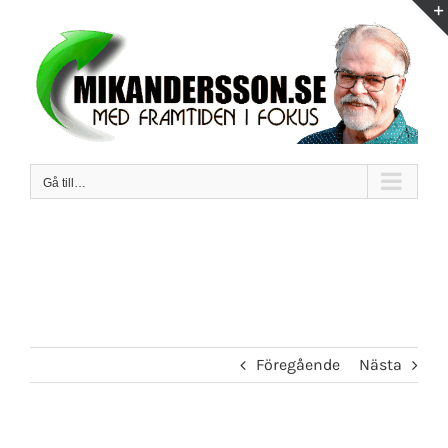
Fortsätt
till
innehållet
Gå till…
Föregående
Nästa