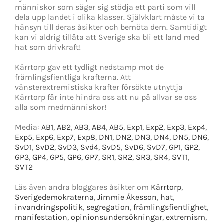
människor som säger sig stödja ett parti som vill
dela upp landet i olika klasser. Självklart måste vi ta
hänsyn till deras åsikter och bemöta dem. Samtidigt
kan vi aldrig tillåta att Sverige ska bli ett land med
hat som drivkraft!
Kärrtorp gav ett tydligt nedstamp mot de
främlingsfientliga krafterna. Att
vänsterextremistiska krafter försökte utnyttja
Kärrtorp får inte hindra oss att nu på allvar se oss
alla som medmänniskor!
Media:
AB1
,
AB2
,
AB3
,
AB4
,
AB5
,
Exp1
,
Exp2
,
Exp3
,
Exp4
,
Exp5
,
Exp6
,
Exp7
,
Exp8
,
DN1
,
DN2
,
DN3
,
DN4
,
DN5
,
DN6
,
SvD1
,
SvD2
,
SvD3
,
Svd4
,
SvD5
,
SvD6
,
SvD7
,
GP1
,
GP2
,
GP3
,
GP4
,
GP5
,
GP6
,
GP7
,
SR1
,
SR2
,
SR3
,
SR4
,
SVT1
,
SVT2
Läs även andra bloggares åsikter om
Kärrtorp
,
Sverigedemokraterna
,
Jimmie Åkesson
,
hat
,
invandringspolitik
,
segregation
,
främlingsfientlighet
,
manifestation
,
opinionsundersökningar
,
extremism
,