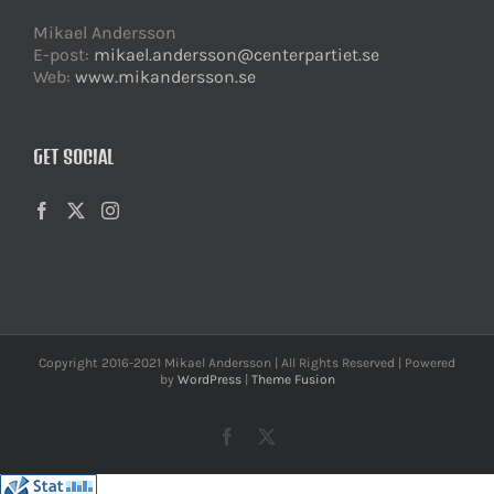
Mikael Andersson
E-post:
mikael.andersson@centerpartiet.se
Web:
www.mikandersson.se
GET SOCIAL
Copyright 2016-2021 Mikael Andersson | All Rights Reserved | Powered
by
WordPress
|
Theme Fusion
Facebook
X