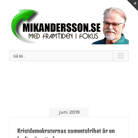
Fortsätt
till
innehållet
Gå till…
juni 2019
Kristdemokraternas samvetsfrihet är en