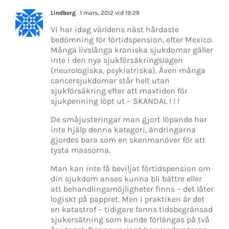
Lindberg
1 mars, 2012 vid 19:29
Vi har idag världens näst hårdaste
bedömning för förtidspension, efter Mexico.
Många livslånga kroniska sjukdomar gäller
inte i den nya sjukförsäkringslagen
(neurologiska, psykiatriska). Även många
cancersjukdomar står helt utan
sjukförsäkring efter att maxtiden för
sjukpenning löpt ut – SKANDAL ! ! !
De småjusteringar man gjort löpande har
inte hjälp denna kategori, ändringarna
gjordes bara som en skenmanöver för att
tysta massorna.
Man kan inte få beviljat förtidspension om
din sjukdom anses kunna bli bättre eller
att behandlingsmöjligheter finns – det låter
logiskt på pappret. Men i praktiken är det
en katastrof – tidigare fanns tidsbegränsad
sjukersätning som kunde förlängas på två