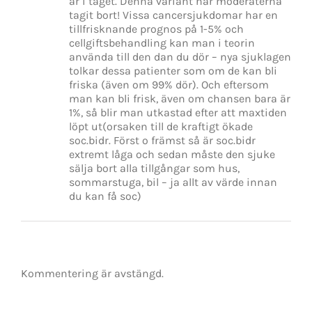
år i taget. Denna variant har moderaterna
tagit bort! Vissa cancersjukdomar har en
tillfrisknande prognos på 1-5% och
cellgiftsbehandling kan man i teorin
använda till den dan du dör – nya sjuklagen
tolkar dessa patienter som om de kan bli
friska (även om 99% dör). Och eftersom
man kan bli frisk, även om chansen bara är
1%, så blir man utkastad efter att maxtiden
löpt ut(orsaken till de kraftigt ökade
soc.bidr. Först o främst så är soc.bidr
extremt låga och sedan måste den sjuke
sälja bort alla tillgångar som hus,
sommarstuga, bil – ja allt av värde innan
du kan få soc)
Kommentering är avstängd.