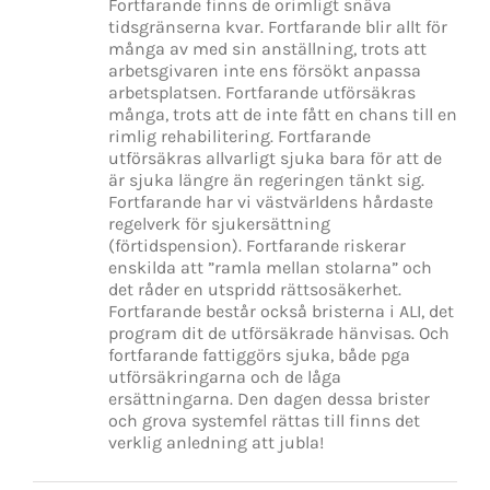
Fortfarande finns de orimligt snäva
tidsgränserna kvar. Fortfarande blir allt för
många av med sin anställning, trots att
arbetsgivaren inte ens försökt anpassa
arbetsplatsen. Fortfarande utförsäkras
många, trots att de inte fått en chans till en
rimlig rehabilitering. Fortfarande
utförsäkras allvarligt sjuka bara för att de
är sjuka längre än regeringen tänkt sig.
Fortfarande har vi västvärldens hårdaste
regelverk för sjukersättning
(förtidspension). Fortfarande riskerar
enskilda att ”ramla mellan stolarna” och
det råder en utspridd rättsosäkerhet.
Fortfarande består också bristerna i ALI, det
program dit de utförsäkrade hänvisas. Och
fortfarande fattiggörs sjuka, både pga
utförsäkringarna och de låga
ersättningarna. Den dagen dessa brister
och grova systemfel rättas till finns det
verklig anledning att jubla!