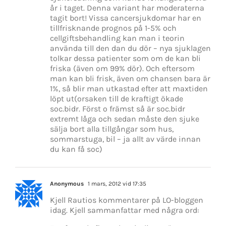
år i taget. Denna variant har moderaterna
tagit bort! Vissa cancersjukdomar har en
tillfrisknande prognos på 1-5% och
cellgiftsbehandling kan man i teorin
använda till den dan du dör – nya sjuklagen
tolkar dessa patienter som om de kan bli
friska (även om 99% dör). Och eftersom
man kan bli frisk, även om chansen bara är
1%, så blir man utkastad efter att maxtiden
löpt ut(orsaken till de kraftigt ökade
soc.bidr. Först o främst så är soc.bidr
extremt låga och sedan måste den sjuke
sälja bort alla tillgångar som hus,
sommarstuga, bil – ja allt av värde innan
du kan få soc)
Anonymous
1 mars, 2012 vid 17:35
Kjell Rautios kommentarer på LO-bloggen
idag. Kjell sammanfattar med några ord: