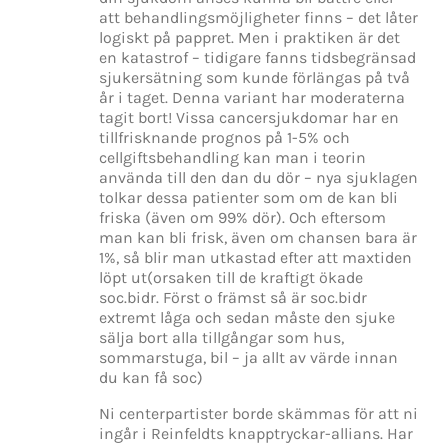
att behandlingsmöjligheter finns – det låter
logiskt på pappret. Men i praktiken är det
en katastrof – tidigare fanns tidsbegränsad
sjukersätning som kunde förlängas på två
år i taget. Denna variant har moderaterna
tagit bort! Vissa cancersjukdomar har en
tillfrisknande prognos på 1-5% och
cellgiftsbehandling kan man i teorin
använda till den dan du dör – nya sjuklagen
tolkar dessa patienter som om de kan bli
friska (även om 99% dör). Och eftersom
man kan bli frisk, även om chansen bara är
1%, så blir man utkastad efter att maxtiden
löpt ut(orsaken till de kraftigt ökade
soc.bidr. Först o främst så är soc.bidr
extremt låga och sedan måste den sjuke
sälja bort alla tillgångar som hus,
sommarstuga, bil – ja allt av värde innan
du kan få soc)
Ni centerpartister borde skämmas för att ni
ingår i Reinfeldts knapptryckar-allians. Har