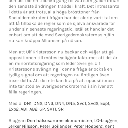
och det blir en tillbaka gång till vad som gällde innan
den senaste ändringen trädde i kraft. Det intressanta
i detta är att trots, alla höga brösttoner från
Socialdemokrater i frågan har det aldrig varit tal om
att få tillbaka de regler som de själva ansvarade för
under sin senaste regeringstid. Istället handlar det
enbart om att de med Sverigedemokraternas hjälp
nu kan knäppa Alliansen på näsan.
Men att Ulf Kristersson nu backar och väljer att gå
oppositionen till mötes tydliggör faktumet att det är
en minoritetsregering som leder Sverige. Ulf
Kristerssons svängning i denna fråga är också en
tydlig signal om att regeringen nu äntligen även
inser detta. Att de inte kan lita på att oppositionen
inte tar stöd av Sverigedemokraterna i sin iver att
fälla regeringen.
Media:
DN1
,
DN2
,
DN3
,
DN4
,
DN5
,
Svd1
,
Svd2
,
Exp1
,
Exp2
,
AB1
,
AB2
,
GP
,
SVT1
,
SR
Bloggar:
Den hälsosamme ekonomisten
,
LO-bloggen
,
Jerker Nilsson
,
Peter Soilander
,
Peter Högberg
,
Kent