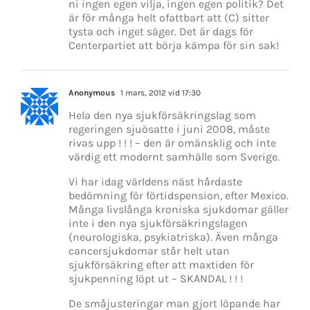
ni ingen egen vilja, ingen egen politik? Det
är för många helt ofattbart att (C) sitter
tysta och inget säger. Det är dags för
Centerpartiet att börja kämpa för sin sak!
Anonymous
1 mars, 2012 vid 17:30
Hela den nya sjukförsäkringslag som
regeringen sjuösatte i juni 2008, måste
rivas upp ! ! ! – den är omänsklig och inte
värdig ett modernt samhälle som Sverige.
Vi har idag världens näst hårdaste
bedömning för förtidspension, efter Mexico.
Många livslånga kroniska sjukdomar gäller
inte i den nya sjukförsäkringslagen
(neurologiska, psykiatriska). Även många
cancersjukdomar står helt utan
sjukförsäkring efter att maxtiden för
sjukpenning löpt ut – SKANDAL ! ! !
De småjusteringar man gjort löpande har