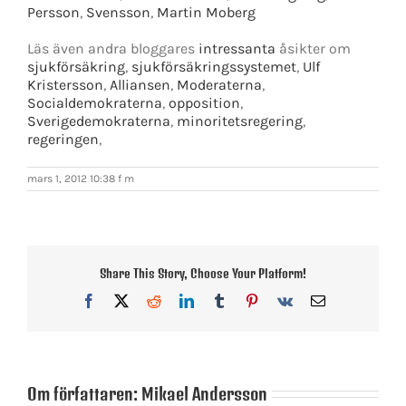
Persson
,
Svensson
,
Martin Moberg
Läs även andra bloggares
intressanta
åsikter om
sjukförsäkring
,
sjukförsäkringssystemet
,
Ulf
Kristersson
,
Alliansen
,
Moderaterna
,
Socialdemokraterna
,
opposition
,
Sverigedemokraterna
,
minoritetsregering
,
regeringen
,
mars 1, 2012 10:38 f m
Share This Story, Choose Your Platform!
Facebook
X
Reddit
LinkedIn
Tumblr
Pinterest
Vk
E-
post
Om författaren:
Mikael Andersson