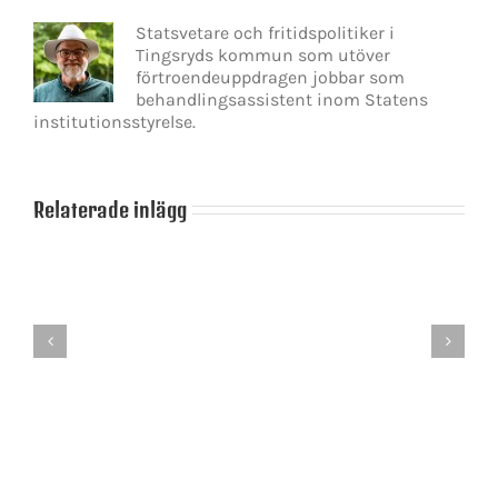
Statsvetare och fritidspolitiker i
Tingsryds kommun som utöver
förtroendeuppdragen jobbar som
behandlingsassistent inom Statens
institutionsstyrelse.
Relaterade inlägg
Jimmie
Sanning
Åkesson
–
mörkar
ett
vad
förlegat
han
begrepp
står
för?