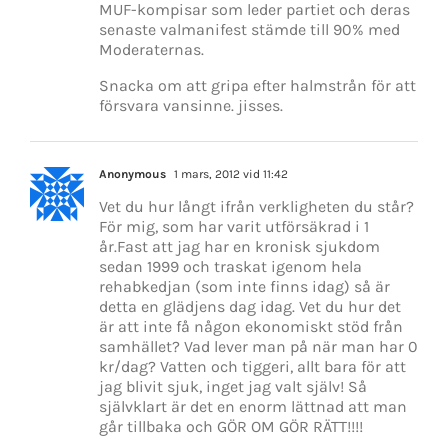
MUF-kompisar som leder partiet och deras
senaste valmanifest stämde till 90% med
Moderaternas.
Snacka om att gripa efter halmstrån för att
försvara vansinne. jisses.
Anonymous
1 mars, 2012 vid 11:42
Vet du hur långt ifrån verkligheten du står?
För mig, som har varit utförsäkrad i 1
år.Fast att jag har en kronisk sjukdom
sedan 1999 och traskat igenom hela
rehabkedjan (som inte finns idag) så är
detta en glädjens dag idag. Vet du hur det
är att inte få någon ekonomiskt stöd från
samhället? Vad lever man på när man har 0
kr/dag? Vatten och tiggeri, allt bara för att
jag blivit sjuk, inget jag valt själv! Så
självklart är det en enorm lättnad att man
går tillbaka och GÖR OM GÖR RÄTT!!!!