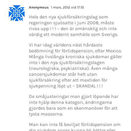
Anonymous
1 mars, 2012 vid 17:10
Hela den nya sjukförsäkringslag som
regeringen sjuösatte i juni 2008, måste
rivas upp ! ! ! – den är omänsklig och inte
värdig ett modernt samhälle som Sverige.
Vi har idag världens näst hårdaste
bedömning för förtidspension, efter Mexico.
Många livslånga kroniska sjukdomar gäller
inte i den nya sjukförsäkringslagen
(neurologiska, psykiatriska). Även många
cancersjukdomar står helt utan
sjukförsäkring efter att maxtiden för
sjukpenning löpt ut – SKANDAL ! ! !
De småjusteringar man gjort löpande har
inte hjälp denna kategori, ändringarna
gjordes bara som en skenmanöver för att
tysta massorna.
Man kan inte få beviljat förtidspension om
din sjukdom anses kunna bli bättre eller