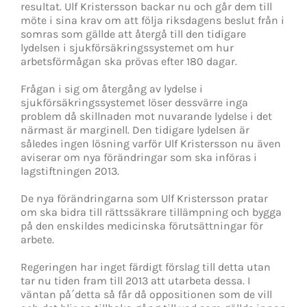
resultat. Ulf Kristersson backar nu och går dem till
möte i sina krav om att följa riksdagens beslut från i
somras som gällde att återgå till den tidigare
lydelsen i sjukförsäkringssystemet om hur
arbetsförmågan ska prövas efter 180 dagar.
Frågan i sig om återgång av lydelse i
sjukförsäkringssystemet löser dessvärre inga
problem då skillnaden mot nuvarande lydelse i det
närmast är marginell. Den tidigare lydelsen är
således ingen lösning varför Ulf Kristersson nu även
aviserar om nya förändringar som ska införas i
lagstiftningen 2013.
De nya förändringarna som Ulf Kristersson pratar
om ska bidra till rättssäkrare tillämpning och bygga
på den enskildes medicinska förutsättningar för
arbete.
Regeringen har inget färdigt förslag till detta utan
tar nu tiden fram till 2013 att utarbeta dessa. I
väntan på´detta så får då oppositionen som de vill