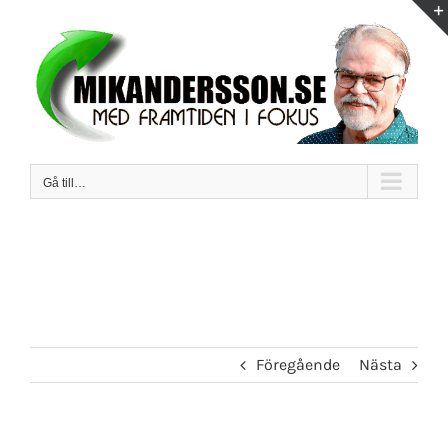
Fortsätt
till
innehållet
Gå till…
Föregående
Nästa