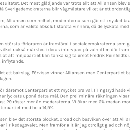
esultatet. Det mest glädjande var trots allt att Alliansen blev 
då Sverigedemokraterna blir vågmästare vilket är ett ordentlig
are, Alliansen som helhet, moderaterna som gör ett mycket bra 
a, som är valets absolut största vinnare, då de lyckats med 
Den största förloraren är framförallt socialdemokraterna som gör
 vilket också märktes i deras intervjuer på valnatten där fram
eslöt att miljöpartiet kan tänka sig ta emot Fredrik Reinfeld
inflytande.
let ett bakslag. Förvisso vinner Alliansen men Centerpartiet ba
dagen.
r däremot Centerpartiet ett mycket bra val. I Tingsryd hade 
 har lyckats uppnå detta mål. Den preliminära räkningen visar 
t 29 röster mer än moderaterna. Vi ökar med 6% medan mod
terpartiet med hela 14,9%.
ansen blev det största blocket, oroad och besviken över att Alli
ar i riksdagsvalet. Men framför allt är jag otroligt glad och n