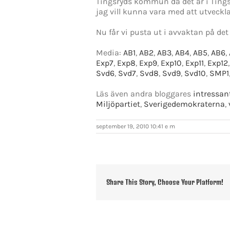
Tingsryds kommun då det är i Ting
jag vill kunna vara med att utveckl
Nu får vi pusta ut i avvaktan på det 
Media:
AB1
,
AB2
,
AB3
,
AB4
,
AB5
,
AB6
,
Exp7
,
Exp8
,
Exp9
,
Exp10
,
Exp11
,
Exp12
Svd6
,
Svd7
,
Svd8
,
Svd9
,
Svd10
,
SMP1
Läs även andra bloggares
intressan
Miljöpartiet
,
Sverigedemokraterna
,
september 19, 2010 10:41 e m
Share This Story, Choose Your Platform!