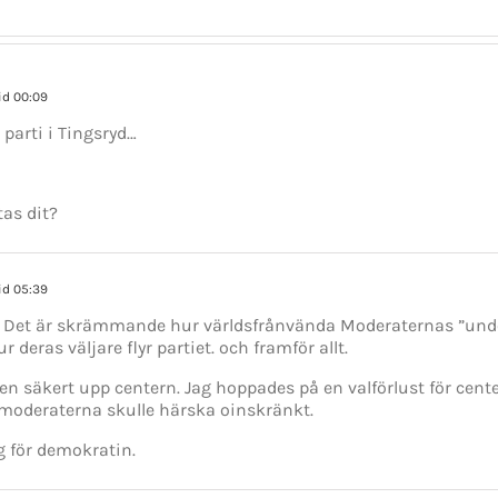
id 00:09
parti i Tingsryd…
tas dit?
id 05:39
e. Det är skrämmande hur världsfrånvända Moderaternas ”underp
 deras väljare flyr partiet. och framför allt.
n säkert upp centern. Jag hoppades på en valförlust för cente
tt moderaterna skulle härska oinskränkt.
GET SOCIAL
 för demokratin.