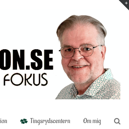
ion
Tingsrydscentern
Om mig