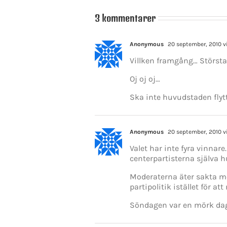
3 kommentarer
Anonymous
20 september, 2010 v
Villken framgång… Största 
Oj oj oj…
Ska inte huvudstaden flyt
Anonymous
20 september, 2010 v
Valet har inte fyra vinnar
centerpartisterna själva hur
Moderaterna äter sakta me
partipolitik istället för a
KONTAKT INFO
Söndagen var en mörk dag
Mikael Andersson