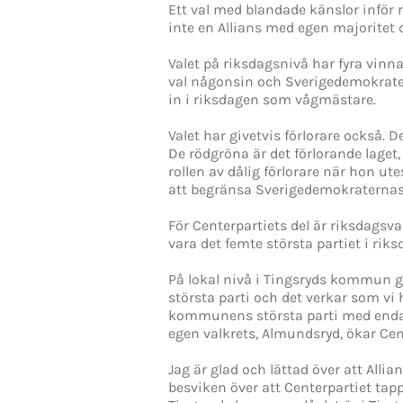
Ett val med blandade känslor inför r
inte en Allians med egen majoritet 
Valet på riksdagsnivå har fyra vinn
val någonsin och Sverigedemokratern
in i riksdagen som vågmästare.
Valet har givetvis förlorare också. 
De rödgröna är det förlorande laget,
rollen av dålig förlorare när hon ut
att begränsa Sverigedemokraternas 
För Centerpartiets del är riksdagsva
vara det femte största partiet i riks
På lokal nivå i Tingsryds kommun gö
största parti och det verkar som vi
kommunens största parti med endas
egen valkrets, Almundsryd, ökar Cen
Jag är glad och lättad över att Alli
besviken över att Centerpartiet tapp