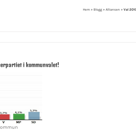
Hem
»
Blogg
»
Alliansen
»
Val 201
terpartiet i kommunvalet!
s kommun