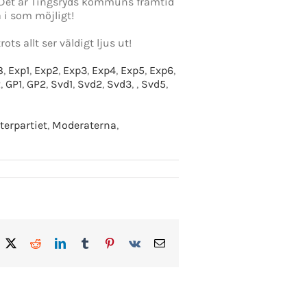
 Det är Tingsryds kommuns framtid
 i som möjligt!
ts allt ser väldigt ljus ut!
8
,
Exp1
,
Exp2
,
Exp3
,
Exp4
,
Exp5
,
Exp6
,
2
,
GP1
,
GP2
,
Svd1
,
Svd2
,
Svd3
,
,
Svd5
,
terpartiet
,
Moderaterna
,
acebook
X
Reddit
LinkedIn
Tumblr
Pinterest
Vk
E-
post