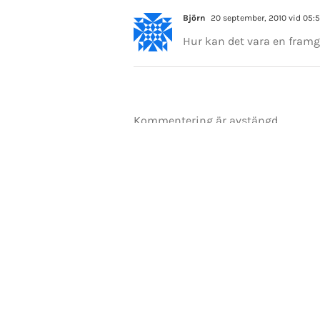
E-post:
mikael.andersson@centerpar
Web:
www.mikandersson.se
Björn
20 september, 2010 vid 05:
Hur kan det vara en framgån
Copyrigh
Kommentering är avstängd.