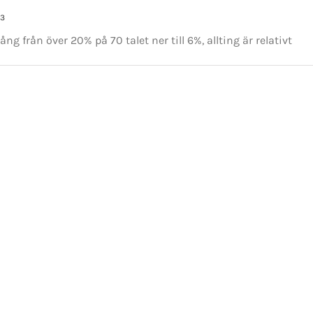
tiet.se
53
g från över 20% på 70 talet ner till 6%, allting är relativt
t 2016-2021 Mikael Andersson | All Rights Reserved | Powered by
WordPress
|
Them
Facebook
X