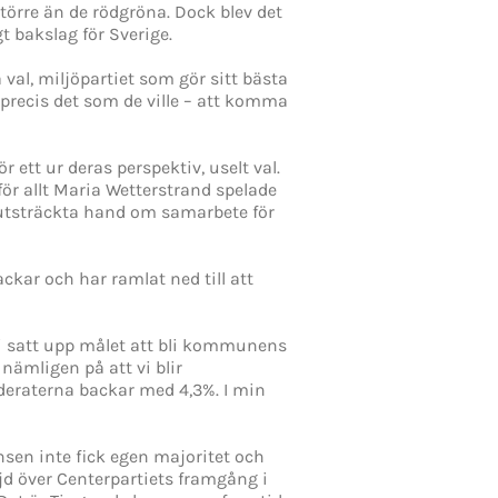
större än de rödgröna. Dock blev det
t bakslag för Sverige.
val, miljöpartiet som gör sitt bästa
precis det som de ville – att komma
 ett ur deras perspektiv, uselt val.
för allt Maria Wetterstrand spelade
ts utsträckta hand om samarbete för
ckar och har ramlat ned till att
vi satt upp målet att bli kommunens
nämligen på att vi blir
eraterna backar med 4,3%. I min
ansen inte fick egen majoritet och
öjd över Centerpartiets framgång i