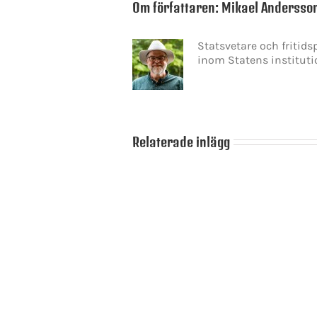
Om författaren:
Mikael Andersso
Statsvetare och fritid
inom Statens instituti
Relaterade inlägg
Sanning
–
Ärlighet
ett
provocerar
förlegat
hatarna
begrepp