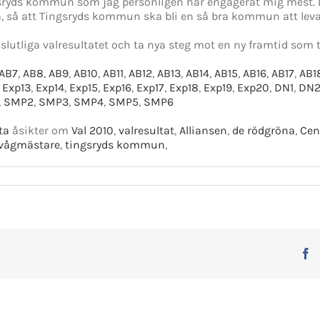
sryds kommun som jag personligen har engagerat mig mest.
a, så att Tingsryds kommun ska bli en så bra kommun att leva
slutliga valresultatet och ta nya steg mot en ny framtid som tro
AB7
,
AB8
,
AB9
,
AB10
,
AB11
,
AB12
,
AB13
,
AB14
,
AB15
,
AB16
,
AB17
,
AB1
,
Exp13
,
Exp14
,
Exp15
,
Exp16
,
Exp17
,
Exp18
,
Exp19
,
Exp20
,
DN1
,
DN
,
SMP2
,
SMP3
,
SMP4
,
SMP5
,
SMP6
ta
åsikter om
Val 2010
,
valresultat
,
Alliansen
,
de rödgröna
,
Cen
vågmästare
,
tingsryds kommun
,
F