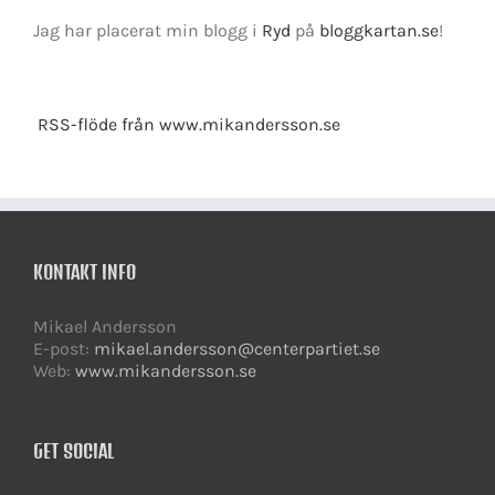
Jag har placerat min blogg i
Ryd
på
bloggkartan.se
!
RSS-flöde från www.mikandersson.se
KONTAKT INFO
Mikael Andersson
E-post:
mikael.andersson@centerpartiet.se
Web:
www.mikandersson.se
GET SOCIAL