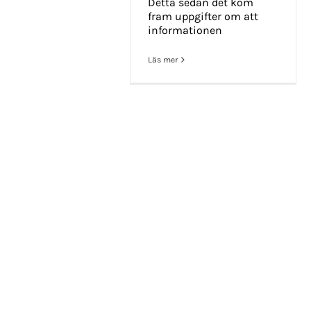
KONTAKT INFO
Detta sedan det kom
fram uppgifter om att
informationen
Mikael Andersson
E-post:
mikael.andersson@centerpar
Läs mer
Web:
www.mikandersson.se
Copyrigh