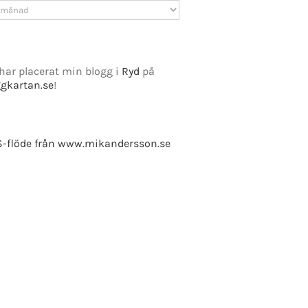
v
har placerat min blogg i
Ryd
på
ggkartan.se
!
e Fusion
-flöde från www.mikandersson.se