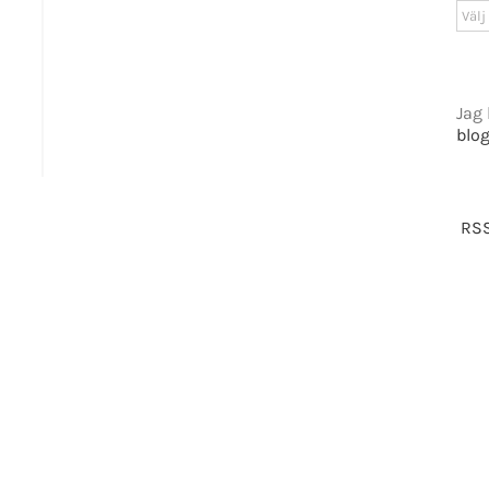
GET SOCIAL
Arki
tiet.se
Jag 
blo
t 2016-2021 Mikael Andersson | All Rights Reserved | Powered by
WordPress
|
Them
Facebook
X
RSS