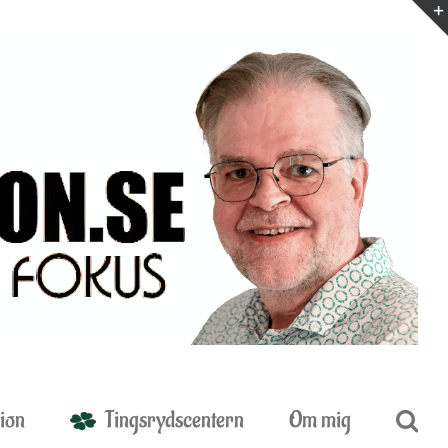
ion
Tingsrydscentern
Om mig