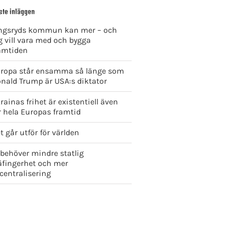
ste inläggen
ngsryds kommun kan mer – och
g vill vara med och bygga
amtiden
ropa står ensamma så länge som
nald Trump är USA:s diktator
rainas frihet är existentiell även
r hela Europas framtid
t går utför för världen
 behöver mindre statlig
åfingerhet och mer
centralisering