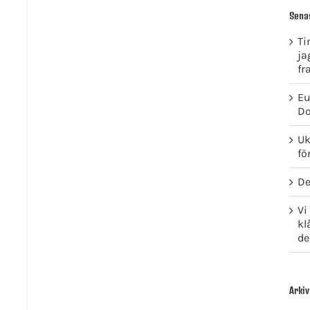
Sena
Ti
ja
fr
Eu
Do
Uk
fö
De
Vi
kl
de
Arkiv