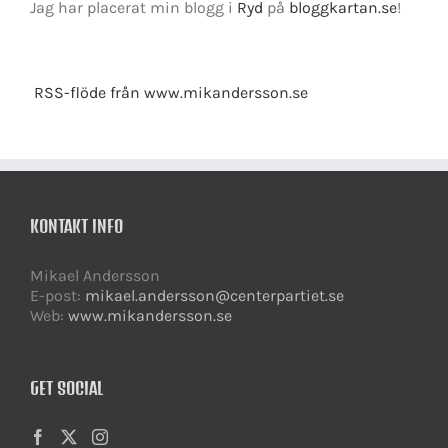
Jag har placerat min blogg i
Ryd
på
bloggkartan.se
!
RSS-flöde från www.mikandersson.se
KONTAKT INFO
Mikael Andersson
E-post:
mikael.andersson@centerpartiet.se
Web:
www.mikandersson.se
GET SOCIAL