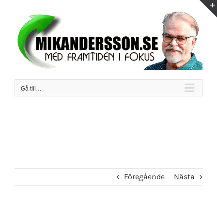
Fortsätt
till
innehållet
Gå till…
Föregående
Nästa