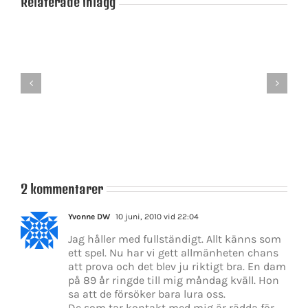
Relaterade inlägg
Det
blir
en
Centerpartiets
dans
medlemsomröstnin
på
är
slak
i
lina
full
för
gång
Stefan
Löfven
2 kommentarer
Yvonne DW
10 juni, 2010 vid 22:04
Jag håller med fullständigt. Allt känns som
ett spel. Nu har vi gett allmänheten chans
att prova och det blev ju riktigt bra. En dam
på 89 år ringde till mig måndag kväll. Hon
sa att de försöker bara lura oss.
De som tar kontakt med mig är rädda för