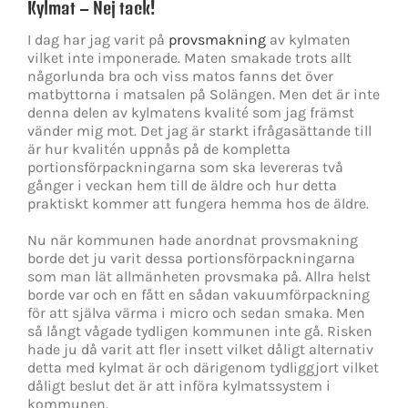
Kylmat – Nej tack!
I dag har jag varit på
provsmakning
av kylmaten
vilket inte imponerade. Maten smakade trots allt
någorlunda bra och viss matos fanns det över
matbyttorna i matsalen på Solängen. Men det är inte
denna delen av kylmatens kvalité som jag främst
vänder mig mot. Det jag är starkt ifrågasättande till
är hur kvalitén uppnås på de kompletta
portionsförpackningarna som ska levereras två
gånger i veckan hem till de äldre och hur detta
praktiskt kommer att fungera hemma hos de äldre.
Nu när kommunen hade anordnat provsmakning
borde det ju varit dessa portionsförpackningarna
som man lät allmänheten provsmaka på. Allra helst
borde var och en fått en sådan vakuumförpackning
för att själva värma i micro och sedan smaka. Men
så långt vågade tydligen kommunen inte gå. Risken
hade ju då varit att fler insett vilket dåligt alternativ
detta med kylmat är och därigenom tydliggjort vilket
dåligt beslut det är att införa kylmatssystem i
kommunen.