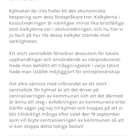
Kylmaten lär inte heller bli den ekonomiska
besparing som dess förespråkare tror. Kalkylerna i
kostutredningen är nämligen minst lika bristfälliga
som kalkylerna var i skolutredningen, och nu har vi
ju facit på hur illa dessa kalkyler stämde med
verkligheten.
Ett stort centralkök försvårar dessutom för lokala
upphandlingar och användande av närproducerat.
Hade man behållit ett tillagningskök i varje tätort
hade man istället möjliggjort för entreprenörskap.
Det allra sämsta med införandet av ett stort
centralkök för kylmat är att det driver på
centraliseringen av kommunen och att det därmed
är ännu ett steg i avfolkningen av kommunens orter.
Därför säger jag nej till kylmat och hoppas på att vi
blir tillräckligt många efter valet den 19 september
som vill bryta centraliseringen av kommunen så att
vi kan stoppa detta tokiga beslut!