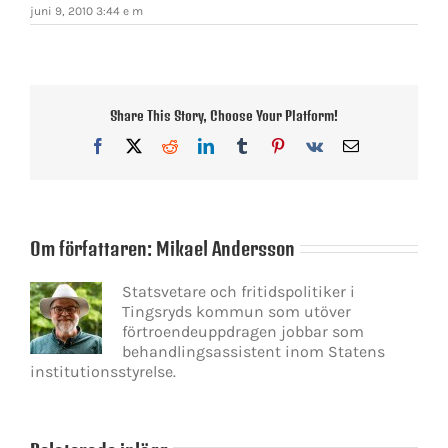
juni 9, 2010 3:44 e m
Share This Story, Choose Your Platform!
Facebook
X
Reddit
LinkedIn
Tumblr
Pinterest
Vk
E-
post
Om författaren:
Mikael Andersson
Statsvetare och fritidspolitiker i
Tingsryds kommun som utöver
förtroendeuppdragen jobbar som
behandlingsassistent inom Statens
institutionsstyrelse.