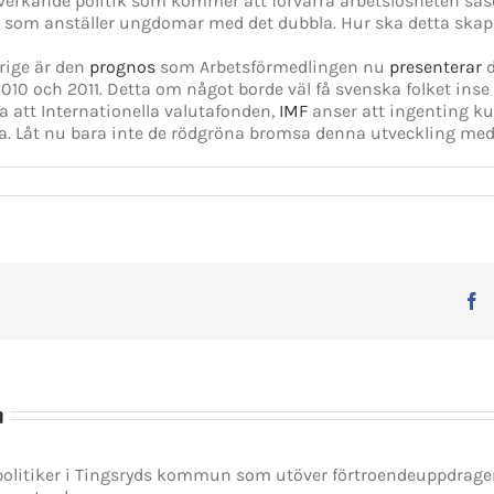
verkande politik som kommer att förvärra arbetslösheten såso
re som anställer ungdomar med det dubbla. Hur ska detta ska
erige är den
prognos
som Arbetsförmedlingen nu
presenterar
d
0 och 2011. Detta om något borde väl få svenska folket inse a
ra att Internationella valutafonden,
IMF
anser att ingenting kun
a. Låt nu bara inte de rödgröna bromsa denna utveckling med 
F
n
spolitiker i Tingsryds kommun som utöver förtroendeuppdrag