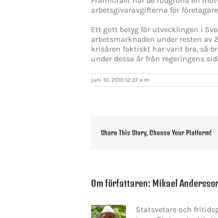
Framförallt har de rödgröna en mot
arbetsgivaravgifterna för företaga
Ett gott betyg för utvecklingen i Sv
arbetsmarknaden under resten av 201
krisåren faktiskt har varit bra, så b
under dessa år från regeringens sid
juni 10, 2010 12:37 e m
Share This Story, Choose Your Platform!
Om författaren:
Mikael Andersso
Statsvetare och fritid