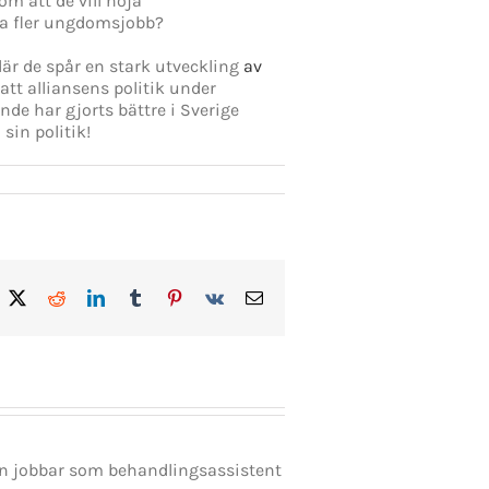
m att de vill höja
pa fler ungdomsjobb?
är de spår en stark utveckling
av
tt alliansens politik under
de har gjorts bättre i Sverige
sin politik!
acebook
X
Reddit
LinkedIn
Tumblr
Pinterest
Vk
E-
post
en jobbar som behandlingsassistent