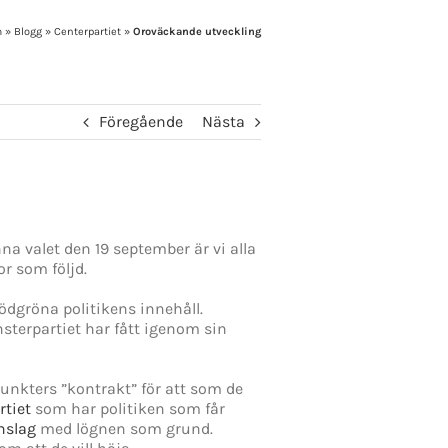
m
»
Blogg
»
Centerpartiet
»
Oroväckande utveckling
Föregående
Nästa
a valet den 19 september är vi alla
or som följd.
rödgröna politikens innehåll.
sterpartiet har fått igenom sin
punkters ”kontrakt” för att som de
rtiet
som har politiken som får
nslag
med lögnen som grund.