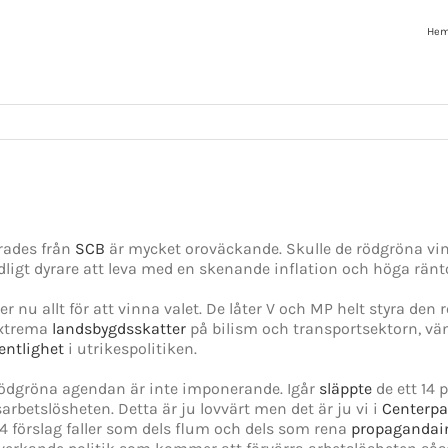
He
rades från
SCB
är mycket oroväckande. Skulle de rödgröna vinn
dligt dyrare att leva med en skenande inflation och höga ränt
 nu allt för att vinna valet. De låter V och MP helt styra den 
extrema
landsbygdsskatter
på bilism och transportsektorn, vän
entlighet
i utrikespolitiken.
rödgröna agendan är inte imponerande. Igår
släppte
de ett 14 
rbetslösheten. Detta är ju lovvärt men det är ju vi i
Centerpa
4 förslag faller som dels flum och dels som rena
propagandai