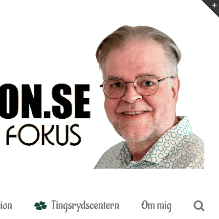
ion
Tingsrydscentern
Om mig