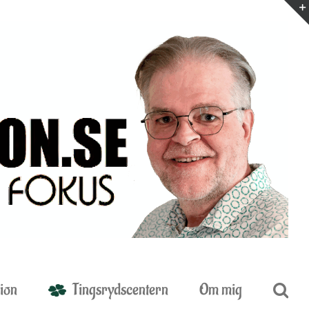
ion
Tingsrydscentern
Om mig