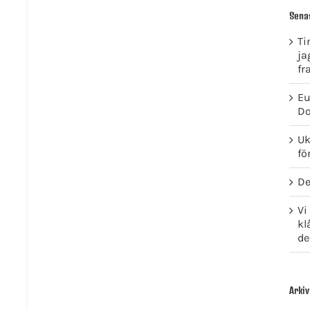
Sena
Ti
ja
fr
Eu
Do
Uk
fö
De
Vi
kl
de
Arkiv
GET SOCIAL