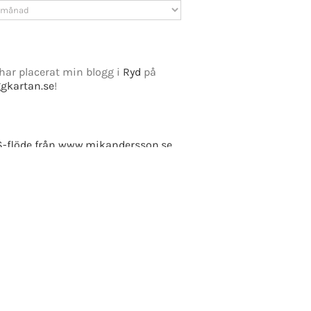
v
har placerat min blogg i
Ryd
på
ggkartan.se
!
e Fusion
-flöde från www.mikandersson.se