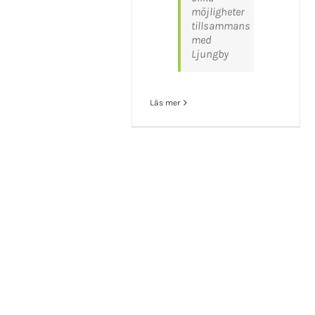
möjligheter
Mikael Andersson
tillsammans
E-post:
mikael.andersson@centerpar
med
Web:
www.mikandersson.se
Ljungby
Copyrigh
Läs mer