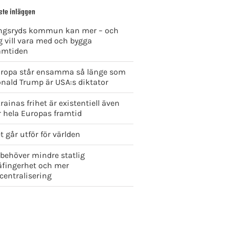
ste inläggen
ngsryds kommun kan mer – och
g vill vara med och bygga
amtiden
ropa står ensamma så länge som
nald Trump är USA:s diktator
rainas frihet är existentiell även
r hela Europas framtid
t går utför för världen
 behöver mindre statlig
åfingerhet och mer
centralisering