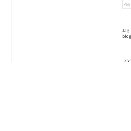
Arki
tiet.se
Jag 
blo
t 2016-2021 Mikael Andersson | All Rights Reserved | Powered by
WordPress
|
Them
Facebook
X
RSS