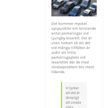
Det kommer mycket
synpunkter om bristande
antal parkeringar vid
Ljungby lasarett. Det är
utan tvekan så att det
vid många tillfällen är
svårt att hitta
parkeringsplats vid
lasarettet där de med
rörelseproblem blir mest
lidande.
Vi tycker
att det är
lämpligt
KONTAKT INFO
att utreda
olika