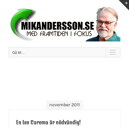
Fortsätt
till
innehållet
Gå till…
november 2011
En Lex Carema är nödvändig!