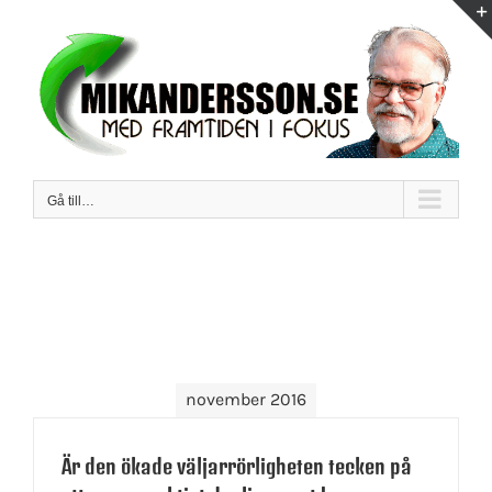
Fortsätt
till
innehållet
Gå till…
november 2016
Är den ökade väljarrörligheten tecken på