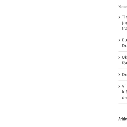
Sena
Ti
ja
fr
Eu
Do
Uk
fö
De
Vi
kl
de
Arkiv
GET SOCIAL