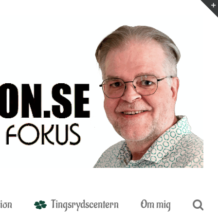
ion
Tingsrydscentern
Om mig