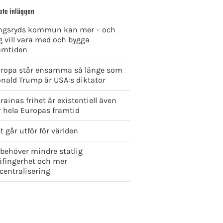
ste inläggen
ngsryds kommun kan mer – och
g vill vara med och bygga
amtiden
ropa står ensamma så länge som
nald Trump är USA:s diktator
rainas frihet är existentiell även
r hela Europas framtid
t går utför för världen
 behöver mindre statlig
åfingerhet och mer
centralisering