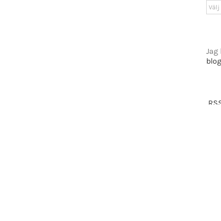
Arki
tiet.se
Jag 
blo
t 2016-2021 Mikael Andersson | All Rights Reserved | Powered by
WordPress
|
Them
Facebook
X
RSS