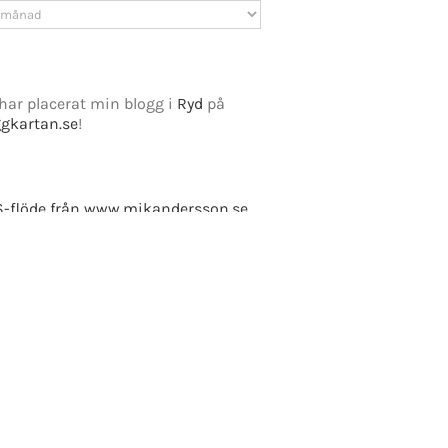
v
har placerat min blogg i
Ryd
på
ggkartan.se
!
e Fusion
-flöde från www.mikandersson.se