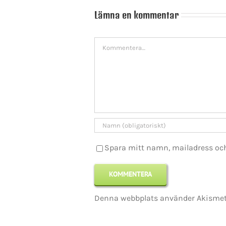
Lämna en kommentar
Kommentar
KONTAKT INFO
Mikael Andersson
E-post:
mikael.andersson@centerpar
Spara mitt namn, mailadress oc
Web:
www.mikandersson.se
Copyrigh
Denna webbplats använder Akismet 