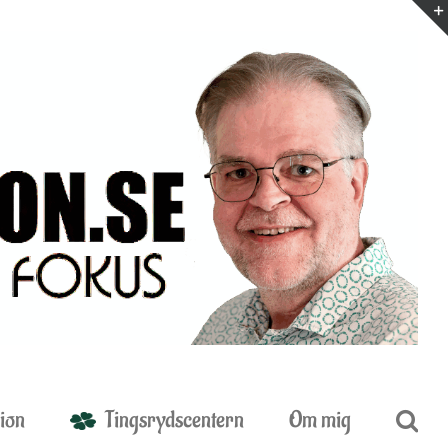
ion
Tingsrydscentern
Om mig