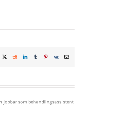
acebook
X
Reddit
LinkedIn
Tumblr
Pinterest
Vk
E-
post
en jobbar som behandlingsassistent