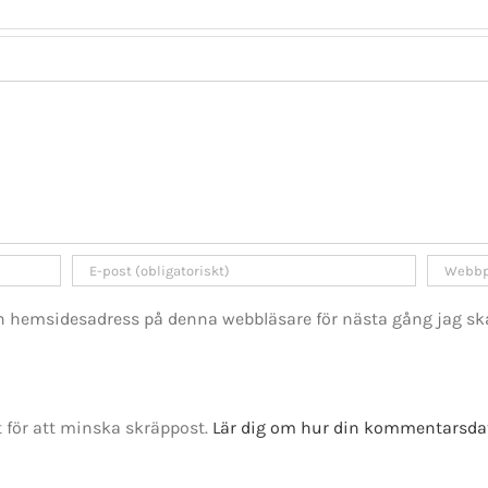
GET SOCIAL
tiet.se
h hemsidesadress på denna webbläsare för nästa gång jag sk
t 2016-2021 Mikael Andersson | All Rights Reserved | Powered by
WordPress
|
Them
för att minska skräppost.
Lär dig om hur din kommentarsda
Facebook
X