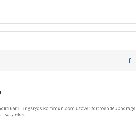
F
n
spolitiker i Tingsryds kommun som utöver förtroendeuppdrag
onsstyrelse.