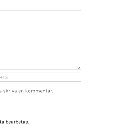
a skriva en kommentar.
e Fusion
ta bearbetas
.