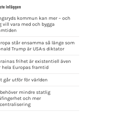
ste inläggen
ngsryds kommun kan mer – och
g vill vara med och bygga
amtiden
ropa står ensamma så länge som
nald Trump är USA:s diktator
rainas frihet är existentiell även
r hela Europas framtid
t går utför för världen
 behöver mindre statlig
åfingerhet och mer
centralisering