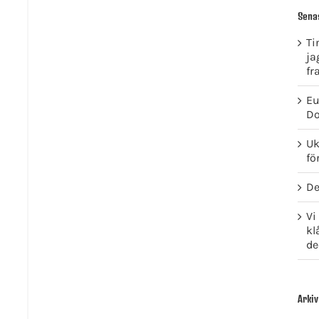
Sena
Ti
ja
fr
Eu
Do
Uk
fö
De
Vi
kl
de
Arkiv