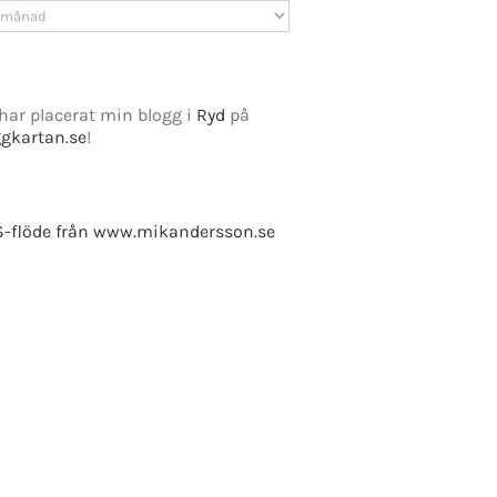
v
har placerat min blogg i
Ryd
på
ggkartan.se
!
-flöde från www.mikandersson.se