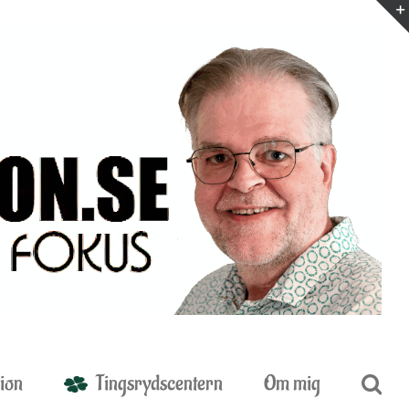
ion
Tingsrydscentern
Om mig