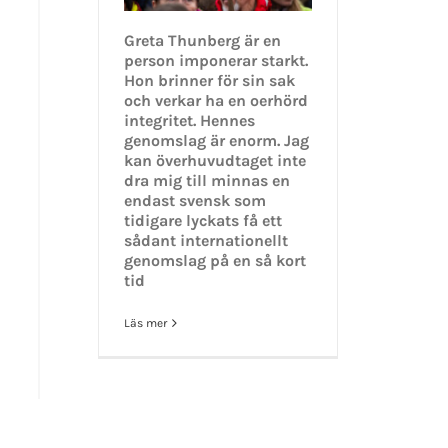
Greta Thunberg är en
person imponerar starkt.
Hon brinner för sin sak
och verkar ha en oerhörd
integritet. Hennes
genomslag är enorm. Jag
kan överhuvudtaget inte
GET SOCIAL
dra mig till minnas en
endast svensk som
tidigare lyckats få ett
tiet.se
sådant internationellt
genomslag på en så kort
tid
Läs mer
t 2016-2021 Mikael Andersson | All Rights Reserved | Powered by
WordPress
|
Them
Facebook
X