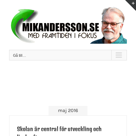
Fortsätt
till
innehållet
Gå till…
maj 2016
Skolan är central för utveckling och