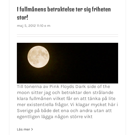
I fullmånens betraktelse ter sig friheten
stor!
maj 5, 2012 11:10 e m
Till tonerna av Pink Floyds Dark side of the
moon sitter jag och betraktar den strålande
klara fullmånen vilket får en att tänka på lite
mer existentiella frågor. Vi klagar mycket här i
Sverige på både det ena och andra utan att
egentligen lägga någon större vikt
Läs mer