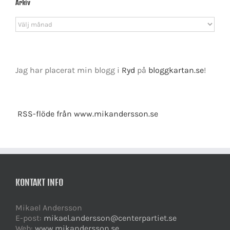
Arkiv
Arkiv
Jag har placerat min blogg i
Ryd
på
bloggkartan.se
!
RSS-flöde från www.mikandersson.se
KONTAKT INFO
Mikael Andersson
E-post:
mikael.andersson@centerpartiet.se
Web:
www.mikandersson.se