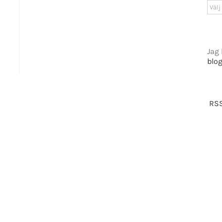
GET SOCIAL
Arki
tiet.se
Jag 
blo
t 2016-2021 Mikael Andersson | All Rights Reserved | Powered by
WordPress
|
Them
Facebook
X
RSS