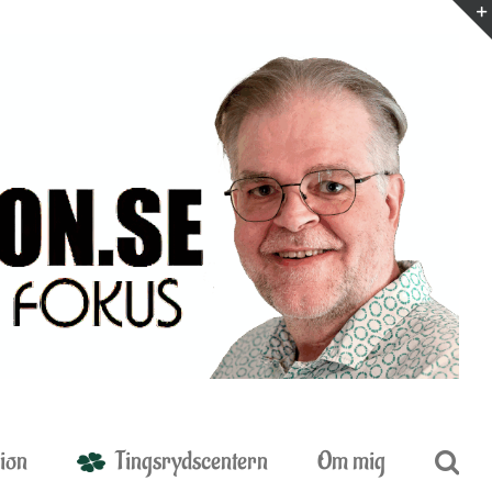
ion
Tingsrydscentern
Om mig