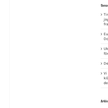
Sena
Ti
ja
fr
Eu
Do
Uk
fö
De
Vi
kl
de
Arkiv