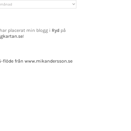
v
har placerat min blogg i
Ryd
på
ggkartan.se
!
e Fusion
-flöde från www.mikandersson.se