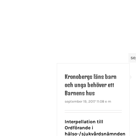
se
Kronobergs läns barn
och unga behöver ett
Barnens hus
september 19, 2017 11:08 e m
Interpellation till
Ordförande i
hälso-/sjukvårdsnämnden