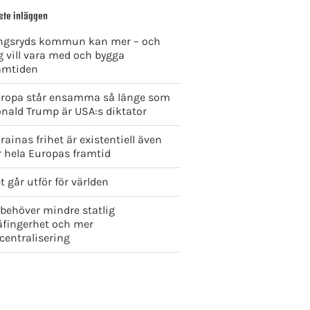
ste inläggen
ngsryds kommun kan mer – och
g vill vara med och bygga
amtiden
ropa står ensamma så länge som
nald Trump är USA:s diktator
rainas frihet är existentiell även
r hela Europas framtid
t går utför för världen
 behöver mindre statlig
åfingerhet och mer
centralisering