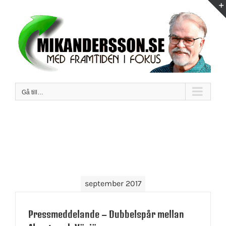
Fortsätt
till
innehållet
Gå till…
september 2017
Pressmeddelande – Dubbelspår mellan