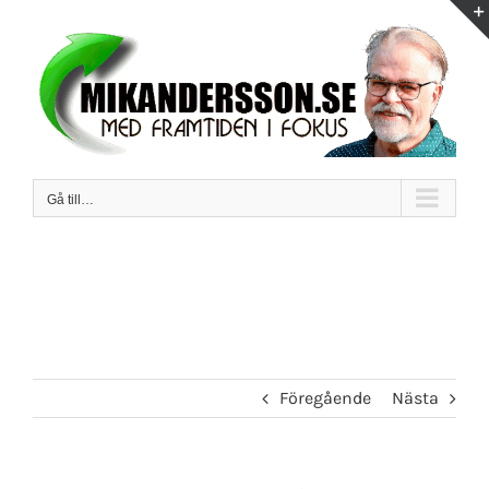
Fortsätt
till
innehållet
Gå till…
Föregående
Nästa