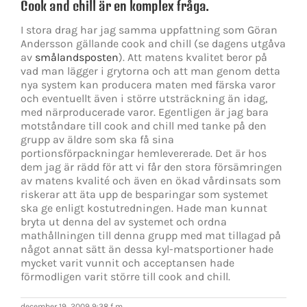
Cook and chill är en komplex fråga.
I stora drag har jag samma uppfattning som Göran
Andersson gällande cook and chill (se dagens utgåva
av
smålandsposten
). Att matens kvalitet beror på
vad man lägger i grytorna och att man genom detta
nya system kan producera maten med färska varor
och eventuellt även i större utsträckning än idag,
med närproducerade varor. Egentligen är jag bara
motståndare till cook and chill med tanke på den
grupp av äldre som ska få sina
portionsförpackningar hemlevererade. Det är hos
dem jag är rädd för att vi får den stora försämringen
av matens kvalité och även en ökad vårdinsats som
riskerar att äta upp de besparingar som systemet
ska ge enligt kostutredningen. Hade man kunnat
bryta ut denna del av systemet och ordna
mathållningen till denna grupp med mat tillagad på
något annat sätt än dessa kyl-matsportioner hade
mycket varit vunnit och acceptansen hade
förmodligen varit större till cook and chill.
december 19, 2009 9:38 f m