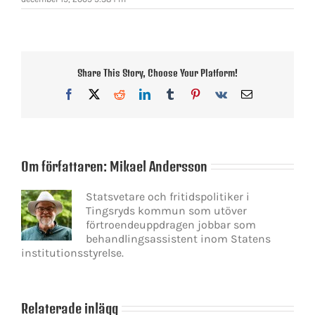
Share This Story, Choose Your Platform!
Facebook
X
Reddit
LinkedIn
Tumblr
Pinterest
Vk
E-
post
Om författaren:
Mikael Andersson
Statsvetare och fritidspolitiker i
Tingsryds kommun som utöver
förtroendeuppdragen jobbar som
behandlingsassistent inom Statens
institutionsstyrelse.
Relaterade inlägg