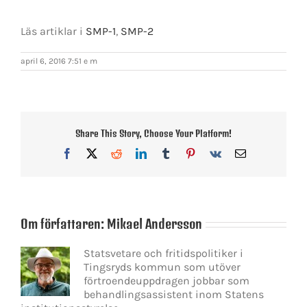
Läs artiklar i
SMP-1
,
SMP-2
april 6, 2016 7:51 e m
Share This Story, Choose Your Platform!
Facebook
X
Reddit
LinkedIn
Tumblr
Pinterest
Vk
E-
post
Om författaren:
Mikael Andersson
Statsvetare och fritidspolitiker i
Tingsryds kommun som utöver
förtroendeuppdragen jobbar som
behandlingsassistent inom Statens