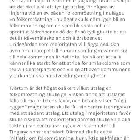
(S + M) att följa. Dessutom är jag långt ifrån säker på
att det skulle bli ett tydligt utslag för någon av
linjerna vid en ev. sådan folkomröstning i nuläget.
En folkomröstning i nuläget skulle nämligen bli en
folkomröstning om en specifik skola och ett
specifikt äldreboende då det är så tydligt uttalat att
det är Rävemålaskolan och äldreboendet
Lindegården som majoriteten vill lägga ned. Och
även om uppropet till namninsamlingen vänder sig
till hela kommunen är det inte lika säkert att alla
känner lika starkt för att strida för småskolorna som
tex vi i Centerpartiet och vill se att även kommunens
ytterkanter ska ha utvecklingsmöjligheter.
Tvärtom är det högst osäkert vilket utslag en
folkomröstning skulle ge. Risken finns att utslaget
falla till majoritetens favör, och betänk vilken ”råg i
ryggen” majoriteten skulle få i sin centraliseringsiver
med ett sådant utslag. Ett utslag i majoritetens favör
skulle riskera att majoriteten därmed skulle vilja öka
takten i sin centralisering av verksamheter till
Tingsryd som centralort. Därmed skulle detta
initiativ om folkomröstning, hur viktig sakfrågan än