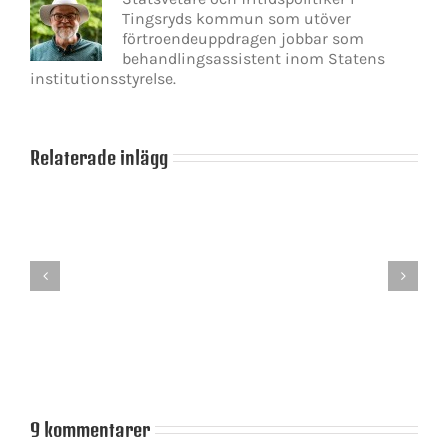
Tingsryds kommun som utöver
förtroendeuppdragen jobbar som
behandlingsassistent inom Statens
institutionsstyrelse.
Relaterade inlägg
Sverige
får
Låt
aldrig
inte
bli
de
ett
negativa
land
krafterna
där
få
hatet
inflytande
är
drivkraften!
9 kommentarer