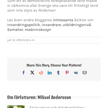
Som ett av demokratins förespråkande land måste
vi välkomna alla! Sverige ska vara ett frihetligt land
som inte styrs av fördomar!
Läs även andra bloggares
intressanta
åsikter om
invandringspolitik
,
invandrare
,
utbildningsnivå
,
Somalier
,
maänniskosyn
juli 12, 2012 6:35 e m
Share This Story, Choose Your Platform!
Facebook
X
Reddit
LinkedIn
Tumblr
Pinterest
Vk
E-
post
Om författaren:
Mikael Andersson
Statsvetare och fritidspolitiker i