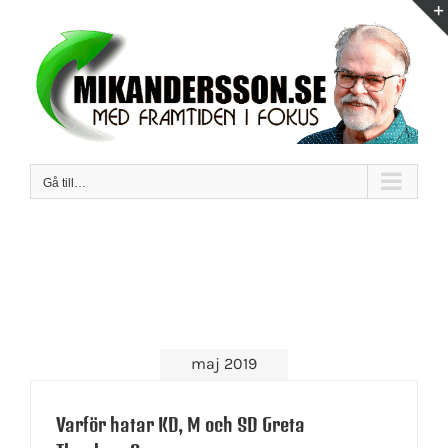
Fortsätt
till
innehållet
Gå till…
maj 2019
Varför hatar KD, M och SD Greta