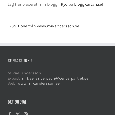
Jag har placerat min blogg i
Ryd
på
bloggkartan.se
!
RSS-flöde från www.mikandersson.se
KONTAKT INFO
Mikael Andersson
E-post:
mikael.andersson@centerpartiet.se
Web:
www.mikandersson.se
GET SOCIAL