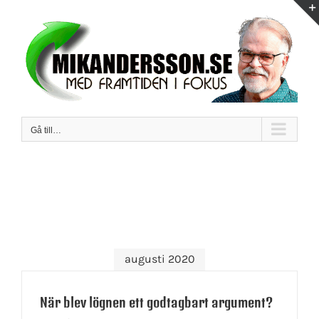
Fortsätt
till
innehållet
Gå till…
augusti 2020
När blev lögnen ett godtagbart argument?