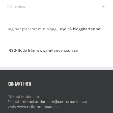
Arkiv
Jag har placerat min blogg i
Ryd
på
bloggkartan.se
!
RSS-flöde från www.mikandersson.se
KONTAKT INFO
Mikael Andersson
E-post:
mikael.andersson@centerpartiet.se
Web:
www.mikandersson.se