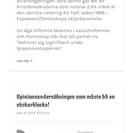
alliansregeringen. Allra sämst går det för
Kristdemokraterna som noterar 2,4% vilket är
den sämsta notering KD haft sedan 1998 i
Expressen/Demoskops väljarbarometer.
De låga siffrorna beskrivs i katastroftermer
och Demoskop slår fast att partiet nu
”befinner sig signifikant under
fyraprocentsspärren”.
Läs mer
Opinionsundersökningen som måste bli en
väckarklocka!
juni 4, 2012 3:13 e m
Dagens