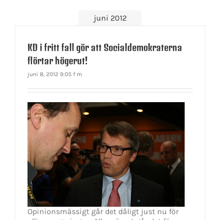
juni 2012
KD i fritt fall gör att Socialdemokraterna
flörtar högerut!
juni 8, 2012 9:05 f m
Opinionsmässigt går det dåligt just nu för