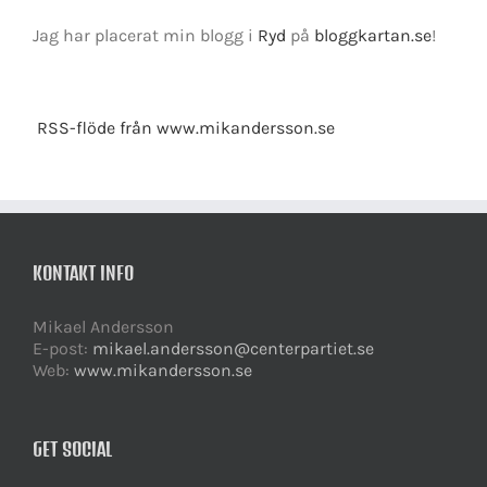
Jag har placerat min blogg i
Ryd
på
bloggkartan.se
!
RSS-flöde från www.mikandersson.se
KONTAKT INFO
Mikael Andersson
E-post:
mikael.andersson@centerpartiet.se
Web:
www.mikandersson.se
GET SOCIAL