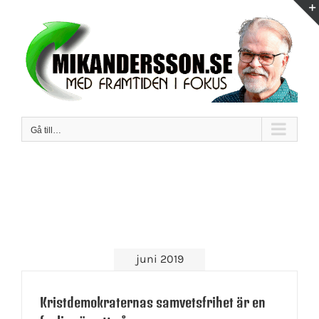
Fortsätt
till
innehållet
Gå till…
juni 2019
Kristdemokraternas samvetsfrihet är en